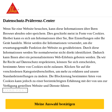
You are accessing "Sika Österreich", it seems you are accessing it
from "Vereinigte Staaten". We have a dedicated website for your
country.
Datenschutz-Präferenz-Center
TO
Wenn Sie eine Website besuchen, kann diese Informationen über Ihren
STAY ON THE SIKA
SELECT A
Browser abrufen oder speichern. Dies geschieht meist in Form von Cookies.
SIKA
ÖSTERREICH WEBSITE
COUNTRY
Hierbei kann es sich um Informationen über Sie, Ihre Einstellungen oder Ihr
USA
Gerät handeln. Meist werden die Informationen verwendet, um die
erwartungsgemäße Funktion der Website zu gewährleisten. Durch diese
Informationen werden Sie normalerweise nicht direkt identifiziert. Dadurch
Sika Österreich
kann Ihnen aber ein personalisierteres Web-Erlebnis geboten werden. Da wir
Ihr Recht auf Datenschutz respektieren, können Sie sich entscheiden,
bestimmte Arten von Cookies nicht zulassen. Klicken Sie auf die
verschiedenen Kategorieüberschriften, um mehr zu erfahren und unsere
Standardeinstellungen zu ändern. Die Blockierung bestimmter Arten von
SOLARBETRIEBEN
Cookies kann jedoch zu einer beeinträchtigten Erfahrung mit der von uns zur
Verfügung gestellten Website und Dienste führen.
COOKIE POLICY
ER KATAMARAN
Meine Auswahl bestätigen