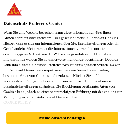
You are accessing "Sika Österreich", it seems you are accessing it
from "Vereinigte Staaten". We have a dedicated website for your
country.
Datenschutz-Präferenz-Center
TO
Wenn Sie eine Website besuchen, kann diese Informationen über Ihren
STAY ON THE SIKA
SELECT A
Browser abrufen oder speichern. Dies geschieht meist in Form von Cookies.
SIKA
ÖSTERREICH WEBSITE
COUNTRY
Hierbei kann es sich um Informationen über Sie, Ihre Einstellungen oder Ihr
USA
Gerät handeln. Meist werden die Informationen verwendet, um die
erwartungsgemäße Funktion der Website zu gewährleisten. Durch diese
Informationen werden Sie normalerweise nicht direkt identifiziert. Dadurch
Sika Österreich
kann Ihnen aber ein personalisierteres Web-Erlebnis geboten werden. Da wir
Ihr Recht auf Datenschutz respektieren, können Sie sich entscheiden,
bestimmte Arten von Cookies nicht zulassen. Klicken Sie auf die
verschiedenen Kategorieüberschriften, um mehr zu erfahren und unsere
Standardeinstellungen zu ändern. Die Blockierung bestimmter Arten von
MATTERHORN
Cookies kann jedoch zu einer beeinträchtigten Erfahrung mit der von uns zur
Verfügung gestellten Website und Dienste führen.
COOKIE POLICY
GLETSCHER
Meine Auswahl bestätigen
PARADIES