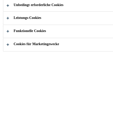
unterschiedlicher Substrate.
Unbedingt erforderliche Cookies
Guter Tack
Leistungs-Cookies
Hohe Kohäsion
Sehr gute Wärmebeständigkeit
Funktionelle Cookies
Cookies für Marketingzwecke
FINDEN SIE IHREN SIKA BERATER
KONTAKTIEREN SIE UNS JETZT