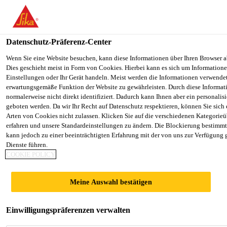
You are accessing "Sika Österreich", it seems you are accessing it f
Staaten". We have a dedicated website for your country.
Datenschutz-Präferenz-Center
TO SIKA
STAY ON THE SIKA ÖSTERREICH
Industry
...
SikaMelt®-285
USA
WEBSITE
Wenn Sie eine Website besuchen, kann diese Informationen über Ihren Browser a
Dies geschieht meist in Form von Cookies. Hierbei kann es sich um Informationen
Einstellungen oder Ihr Gerät handeln. Meist werden die Informationen verwende
erwartungsgemäße Funktion der Website zu gewährleisten. Durch diese Informat
Sika Österreich
normalerweise nicht direkt identifiziert. Dadurch kann Ihnen aber ein personalis
geboten werden. Da wir Ihr Recht auf Datenschutz respektieren, können Sie sich
SikaMelt®-285
Arten von Cookies nicht zulassen. Klicken Sie auf die verschiedenen Kategorieü
erfahren und unsere Standardeinstellungen zu ändern. Die Blockierung bestimm
kann jedoch zu einer beeinträchtigten Erfahrung mit der von uns zur Verfügung 
Hochleistungsschmelzklebstoff
Dienste führen.
COOKIE POLICY
SikaMelt®-285 ist ein Mehrzeck-
Schmelzhaftklebstoff auf der Basis von
Meine Auswahl bestätigen
thermoplastischen Kautschukpolymeren für
verschiedener Anwendungen. SikaMelt®-285 zeigt
Einwilligungspräferenzen verwalten
Mehr anzeigen +
sehr gute Hafteigenschaften auf einer Vielzahl