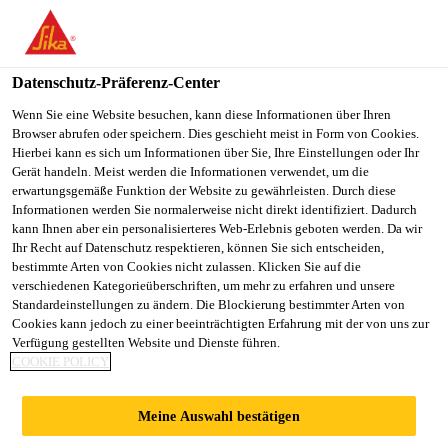
You are accessing "Sika Österreich", it seems you are accessing it
from "Vereinigte Staaten". We have a dedicated website for your
country.
Datenschutz-Präferenz-Center
TO
Wenn Sie eine Website besuchen, kann diese Informationen über Ihren
STAY ON THE SIKA
SELECT A
Browser abrufen oder speichern. Dies geschieht meist in Form von Cookies.
SIKA
ÖSTERREICH WEBSITE
COUNTRY
Hierbei kann es sich um Informationen über Sie, Ihre Einstellungen oder Ihr
USA
Gerät handeln. Meist werden die Informationen verwendet, um die
erwartungsgemäße Funktion der Website zu gewährleisten. Durch diese
Informationen werden Sie normalerweise nicht direkt identifiziert. Dadurch
Sika Österreich
kann Ihnen aber ein personalisierteres Web-Erlebnis geboten werden. Da wir
Ihr Recht auf Datenschutz respektieren, können Sie sich entscheiden,
bestimmte Arten von Cookies nicht zulassen. Klicken Sie auf die
verschiedenen Kategorieüberschriften, um mehr zu erfahren und unsere
Standardeinstellungen zu ändern. Die Blockierung bestimmter Arten von
HOSPITAL REY
Cookies kann jedoch zu einer beeinträchtigten Erfahrung mit der von uns zur
Verfügung gestellten Website und Dienste führen.
COOKIE POLICY
JUAN CARLOS
Meine Auswahl bestätigen