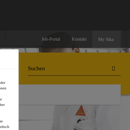
Job-Portal
Kontakt
My Sika
oder
onen
se
ber
re
jedoch