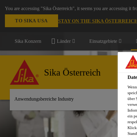
You are accessing "Sika Österreich", it seems you are accessing it f
TO SIKA USA
STAY ON THE SIKA ÖSTERREIC
Sika Konzern
Länder
Einsatzgebiete
Sika Österreich
Date
Wenn 
speic
Anwendungsbereiche Industry
über 
verwe
Infor
ein p
respe
Klick
Stand