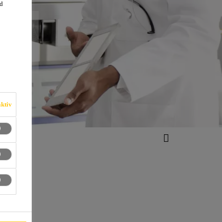
d
CE
ktiv
r