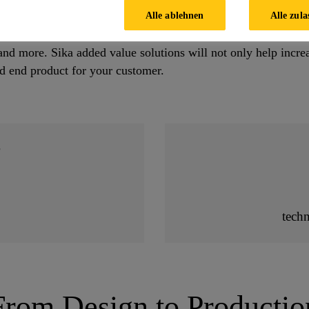
Alle ablehnen
Alle zula
assess key process steps as well as unit appliance constructio
you benefit from optimized material consumption, cycle time,
 and more. Sika added value solutions will not only help incre
ted end product for your customer.
tech
From Design to Productio