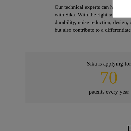
Our technical experts can help you 
with Sika. With the right solution 
durability, noise reduction, design,
but also contribute to a differentia
Sika is applying for
70
patents every year