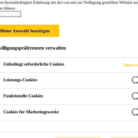
ner beeinträchtigten Erfahrung mit der von uns zur Verfügung gestellten Website un
te führen.
IE POLICY
TIERTER SERVI
Meine Auswahl bestätigen
illigungspräferenzen verwalten
Unbedingt erforderliche Cookies
Immer a
Leistungs-Cookies
räte
Kundenorientierter Service
Funktionelle Cookies
Finding Solutions Togethe
Cookies für Marketingzwecke
chieve your targets, no matter what or where.