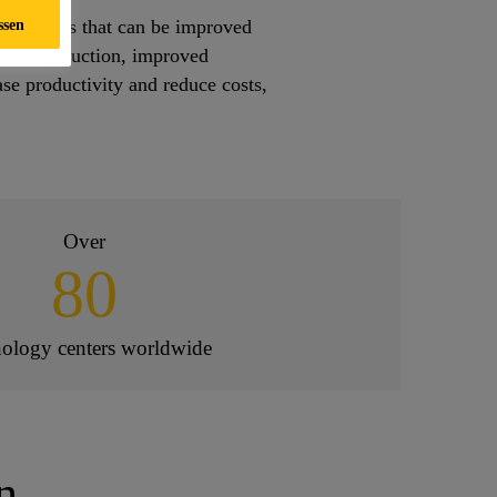
ssen
n specifics that can be improved
 waste reduction, improved
ase productivity and reduce costs,
Over
80
nology centers worldwide
n