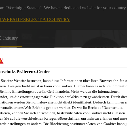
rom "Vereinigte Staaten". We have a dedicated website for your country.
H WEBSITE
SELECT A COUNTRY
Industry
nschutz-Präferenz-Center
Sie eine Website besuchen, kann diese Informationen über Ihren Browser abrufen 
hern. Dies geschieht meist in Form von Cookies. Hierbei kann es sich um Informati
Sie, Ihre Einstellungen oder Ihr Gerät handeln. Meist werden die Informationen
ndet, um die erwartungsgemäße Funktion der Website zu gewährleisten. Durch die
mationen werden Sie normalerweise nicht direkt identifiziert. Dadurch kann Ihnen a
ersonalisierteres Web-Erlebnis geboten werden. Da wir Ihr Recht auf Datenschutz
ktieren, können Sie sich entscheiden, bestimmte Arten von Cookies nicht zulassen.
en Sie auf die verschiedenen Kategorieüberschriften, um mehr zu erfahren und unse
ardeinstellungen zu ändern. Die Blockierung bestimmter Arten von Cookies kann 