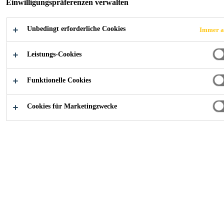
Einwilligungspräferenzen verwalten
DAS RTM-
Unbedingt erforderliche Cookies
Immer a
VERFAHREN
Leistungs-Cookies
Funktionelle Cookies
Cookies für Marketingzwecke
Industry
...
Verbundsysteme für RTM-Verfahren
Hochleistungsverbundsysteme mit
niedrigerer Viskosität, optimiert für das Resin
Transfer Moulding (RTM) -Verfahren.