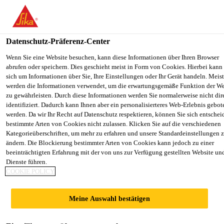
You are accessing "Sika Österreich", it seems you are accessing it f
"Vereinigte Staaten". We have a dedicated website for your country.
Datenschutz-Präferenz-Center
TO
STAY ON THE SIKA
SELECT
SIKA
Wenn Sie eine Website besuchen, kann diese Informationen über Ihren Browser
ÖSTERREICH WEBSITE
COUNT
abrufen oder speichern. Dies geschieht meist in Form von Cookies. Hierbei kann 
USA
sich um Informationen über Sie, Ihre Einstellungen oder Ihr Gerät handeln. Meist
werden die Informationen verwendet, um die erwartungsgemäße Funktion der We
zu gewährleisten. Durch diese Informationen werden Sie normalerweise nicht dir
Sika Österreich
identifiziert. Dadurch kann Ihnen aber ein personalisierteres Web-Erlebnis gebot
werden. Da wir Ihr Recht auf Datenschutz respektieren, können Sie sich entschei
bestimmte Arten von Cookies nicht zulassen. Klicken Sie auf die verschiedenen
Kategorieüberschriften, um mehr zu erfahren und unsere Standardeinstellungen 
ändern. Die Blockierung bestimmter Arten von Cookies kann jedoch zu einer
beeinträchtigten Erfahrung mit der von uns zur Verfügung gestellten Website un
Dienste führen.
HOCHLEISTUN
COOKIE POLICY
GSVERBUNDSY
Meine Auswahl bestätigen
STEME FÜR