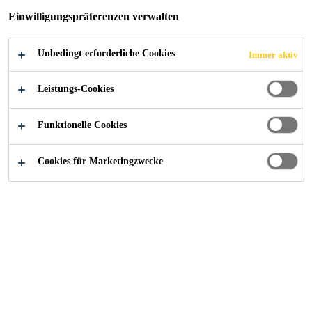
Einwilligungspräferenzen verwalten
Unbedingt erforderliche Cookies
Immer aktiv
Industry
Hochleistungsharze
Verbundharzsysteme
Leistungs-Cookies
Funktionelle Cookies
Verbundharzsysteme von Sika sind sowohl
Cookies für Marketingzwecke
für die Teilefertigung als auch für den
Formenbau geeignet
Hochleistungskomposit-
Harzsysteme