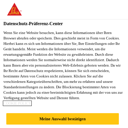
You are accessing "Sika Österreich", it seems you are accessing it
from "Vereinigte Staaten". We have a dedicated website for your
country.
Datenschutz-Präferenz-Center
TO
Wenn Sie eine Website besuchen, kann diese Informationen über Ihren
STAY ON THE SIKA
SELECT A
Browser abrufen oder speichern. Dies geschieht meist in Form von Cookies.
SIKA
ÖSTERREICH WEBSITE
COUNTRY
Hierbei kann es sich um Informationen über Sie, Ihre Einstellungen oder Ihr
USA
Gerät handeln. Meist werden die Informationen verwendet, um die
erwartungsgemäße Funktion der Website zu gewährleisten. Durch diese
Informationen werden Sie normalerweise nicht direkt identifiziert. Dadurch
Sika Österreich
kann Ihnen aber ein personalisierteres Web-Erlebnis geboten werden. Da wir
Ihr Recht auf Datenschutz respektieren, können Sie sich entscheiden,
bestimmte Arten von Cookies nicht zulassen. Klicken Sie auf die
verschiedenen Kategorieüberschriften, um mehr zu erfahren und unsere
Standardeinstellungen zu ändern. Die Blockierung bestimmter Arten von
Cookies kann jedoch zu einer beeinträchtigten Erfahrung mit der von uns zur
Verfügung gestellten Website und Dienste führen.
VERBUNDHARZ
COOKIE POLICY
SYSTEME
Meine Auswahl bestätigen