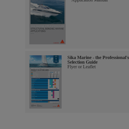
Sika Marine - the Professional'
Selection Guide
Flyer or Leaflet