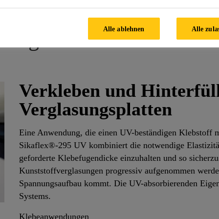
Alle ablehnen
Alle zula
bungen für Schiffsbau und
Verkleben und Hinterfül
Verglasungsplatten
Eine Anwendung, die einen UV-beständigen Klebstoff mi
Sikaflex®-295 UV kombiniert die notwendige Elastizität
geforderte Klebefugendicke einzuhalten und so sicherz
Kunststoffverglasungen progressiv aufgenommen werde
Spannungsaufbau kommt. Die UV-absorbierenden Eigensc
Systems.
Klebeanwendungen