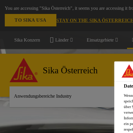
You are accessing "Sika Österreich", it seems you are accessing it f
TO SIKA USA
STAY ON THE SIKA ÖSTERREIC
Sika Konzern
Länder
Einsatzgebiete
Sika Österreich
Date
Wenn 
Anwendungsbereiche Industry
speic
über 
verwe
Infor
ein p
respe