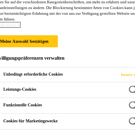
en Sie auf die verschiedenen Kategorieüberschriften, um mehr zu erfahren und unse
ardeinstellungen zu ändern. Die Blockierung bestimmter Arten von Cookies kann 
ner beeinträchtigten Erfahrung mit der von uns zur Verfügung gestellten Website un
BUNG
te führen.
IE POLICY
Meine Auswahl bestätigen
illigungspräferenzen verwalten
Unbedingt erforderliche Cookies
Immer a
Glasverklebung
Leistungs-Cookies
Funktionelle Cookies
eb- und Dichtstoffe sind sowohl für organisc
 dass thermische Ausdehnungen, strukturelle Er
Cookies für Marketingzwecke
orbiert und minimiert werden.