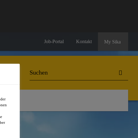
Job-Portal
Kontakt
My Sika
oder
onen
se
ber