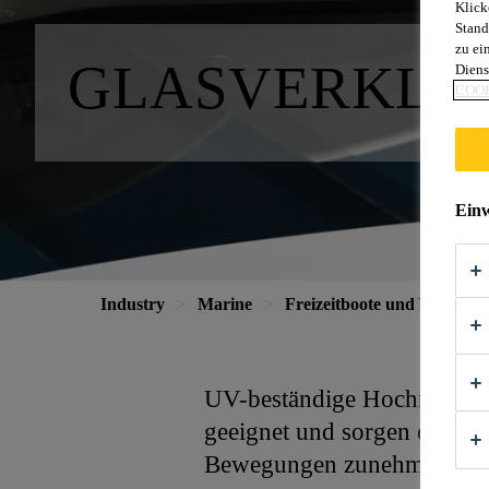
Klick
Stand
zu ei
GLASVERKLE
Diens
COOK
Einw
Industry
Marine
Freizeitboote und Yachten
UV-beständige Hochmodul-Kl
geeignet und sorgen dafür,
Bewegungen zunehmend abs