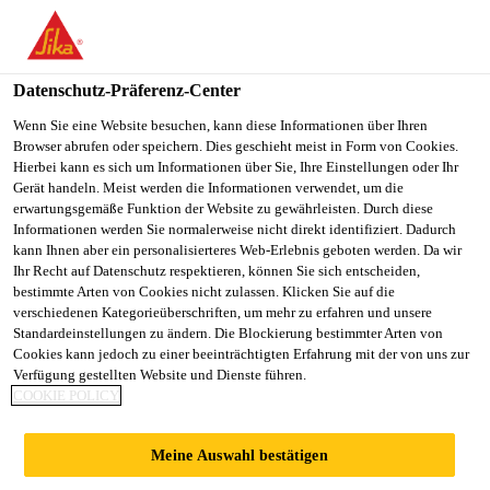
You are accessing "Sika Österreich", it seems you are accessing it
from "Vereinigte Staaten". We have a dedicated website for your
country.
Datenschutz-Präferenz-Center
TO
Wenn Sie eine Website besuchen, kann diese Informationen über Ihren
STAY ON THE SIKA
SELECT A
Browser abrufen oder speichern. Dies geschieht meist in Form von Cookies.
SIKA
ÖSTERREICH WEBSITE
COUNTRY
Hierbei kann es sich um Informationen über Sie, Ihre Einstellungen oder Ihr
USA
Gerät handeln. Meist werden die Informationen verwendet, um die
erwartungsgemäße Funktion der Website zu gewährleisten. Durch diese
Informationen werden Sie normalerweise nicht direkt identifiziert. Dadurch
Sika Österreich
kann Ihnen aber ein personalisierteres Web-Erlebnis geboten werden. Da wir
Ihr Recht auf Datenschutz respektieren, können Sie sich entscheiden,
bestimmte Arten von Cookies nicht zulassen. Klicken Sie auf die
verschiedenen Kategorieüberschriften, um mehr zu erfahren und unsere
Standardeinstellungen zu ändern. Die Blockierung bestimmter Arten von
PRODUKTE -
Cookies kann jedoch zu einer beeinträchtigten Erfahrung mit der von uns zur
Verfügung gestellten Website und Dienste führen.
COOKIE POLICY
MONTAGE- UND
Meine Auswahl bestätigen
SELBSTKLEBEBÄ