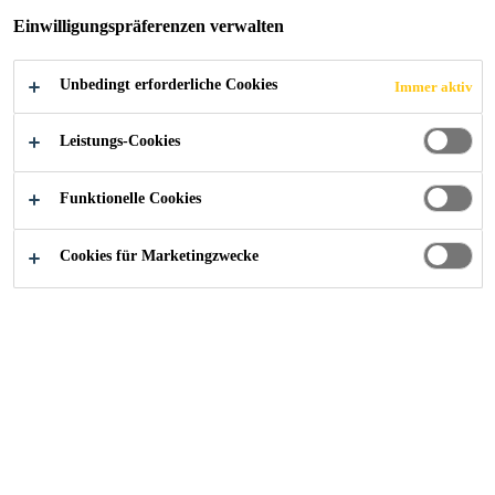
TROUBLESHOO
Einwilligungspräferenzen verwalten
TING
Unbedingt erforderliche Cookies
Immer aktiv
Leistungs-Cookies
Funktionelle Cookies
Industry
Featured Innovations
Cookies für Marketingzwecke
Probleme mit dem
Schließmechanismus oder
dem Mischer