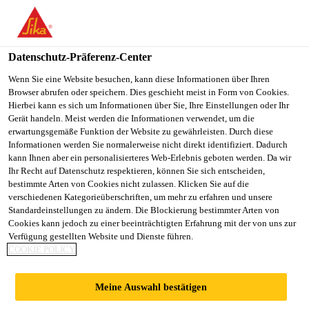
You are accessing "Sika Österreich", it seems you are accessing it
from "Vereinigte Staaten". We have a dedicated website for your
country.
Datenschutz-Präferenz-Center
TO
Wenn Sie eine Website besuchen, kann diese Informationen über Ihren
STAY ON THE SIKA
SELECT A
Browser abrufen oder speichern. Dies geschieht meist in Form von Cookies.
SIKA
ÖSTERREICH WEBSITE
COUNTRY
Hierbei kann es sich um Informationen über Sie, Ihre Einstellungen oder Ihr
USA
Gerät handeln. Meist werden die Informationen verwendet, um die
erwartungsgemäße Funktion der Website zu gewährleisten. Durch diese
Informationen werden Sie normalerweise nicht direkt identifiziert. Dadurch
Sika Österreich
kann Ihnen aber ein personalisierteres Web-Erlebnis geboten werden. Da wir
Ihr Recht auf Datenschutz respektieren, können Sie sich entscheiden,
bestimmte Arten von Cookies nicht zulassen. Klicken Sie auf die
verschiedenen Kategorieüberschriften, um mehr zu erfahren und unsere
Standardeinstellungen zu ändern. Die Blockierung bestimmter Arten von
Cookies kann jedoch zu einer beeinträchtigten Erfahrung mit der von uns zur
Verfügung gestellten Website und Dienste führen.
POWERCURE
COOKIE POLICY
SYSTEM
Meine Auswahl bestätigen