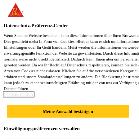
You are accessing "Sika Österreich", it seems you are accessing it f
Staaten". We have a dedicated website for your country.
Datenschutz-Präferenz-Center
TO SIKA
STAY ON THE SIKA ÖSTERREICH
Industry
...
Sikaflex®-268
USA
WEBSITE
Wenn Sie eine Website besuchen, kann diese Informationen über Ihren Browser a
Dies geschieht meist in Form von Cookies. Hierbei kann es sich um Informationen
Einstellungen oder Ihr Gerät handeln. Meist werden die Informationen verwende
erwartungsgemäße Funktion der Website zu gewährleisten. Durch diese Informat
Sika Österreich
normalerweise nicht direkt identifiziert. Dadurch kann Ihnen aber ein personalis
geboten werden. Da wir Ihr Recht auf Datenschutz respektieren, können Sie sich
Sikaflex®-268
Arten von Cookies nicht zulassen. Klicken Sie auf die verschiedenen Kategorieü
erfahren und unsere Standardeinstellungen zu ändern. Die Blockierung bestimm
kann jedoch zu einer beeinträchtigten Erfahrung mit der von uns zur Verfügung 
Kleb- und Dichtstoff für Scheiben- und
Dienste führen.
COOKIE POLICY
Montageklebungen im
Schienenfahrzeugbau
Meine Auswahl bestätigen
Sikaflex®-268 ist ein Klebstoffsystem, das speziell
Einwilligungspräferenzen verwalten
für die Schienenfahrzeugindustrie entwickelt wurde.
Das Produkt eignet sich für Montageverklebungen