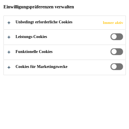
Einwilligungspräferenzen verwalten
Unbedingt erforderliche Cookies
Immer aktiv
Industry
...
Noise, Vibration and Harshness Systems
Leistungs-Cookies
Funktionelle Cookies
SikaBaffle® solutions use lightweight,
Cookies für Marketingzwecke
preshaped, molded, extruded and die-cut
parts within the primary body structure to
effectively block common noise transmission
paths. SikaBaffle® product families include
thermoplastic and elastomeric-based
formulations. They are designed to be heat
activated and expanded inside vehicle body