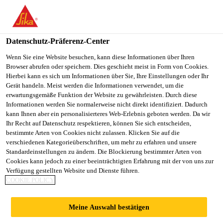
You are accessing "Sika Österreich", it seems you are accessing it
from "Vereinigte Staaten". We have a dedicated website for your
country.
Datenschutz-Präferenz-Center
TO
Wenn Sie eine Website besuchen, kann diese Informationen über Ihren
STAY ON THE SIKA
SELECT A
Browser abrufen oder speichern. Dies geschieht meist in Form von Cookies.
SIKA
ÖSTERREICH WEBSITE
COUNTRY
Hierbei kann es sich um Informationen über Sie, Ihre Einstellungen oder Ihr
USA
Gerät handeln. Meist werden die Informationen verwendet, um die
erwartungsgemäße Funktion der Website zu gewährleisten. Durch diese
Informationen werden Sie normalerweise nicht direkt identifiziert. Dadurch
Sika Österreich
kann Ihnen aber ein personalisierteres Web-Erlebnis geboten werden. Da wir
Ihr Recht auf Datenschutz respektieren, können Sie sich entscheiden,
bestimmte Arten von Cookies nicht zulassen. Klicken Sie auf die
verschiedenen Kategorieüberschriften, um mehr zu erfahren und unsere
Standardeinstellungen zu ändern. Die Blockierung bestimmter Arten von
NOISE, VIBRATION
Cookies kann jedoch zu einer beeinträchtigten Erfahrung mit der von uns zur
Verfügung gestellten Website und Dienste führen.
COOKIE POLICY
AND HARSHNESS
Meine Auswahl bestätigen
SYSTEMS