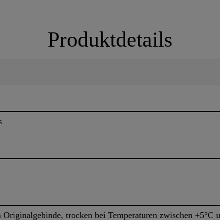
Produktdetails
s
 Originalgebinde, trocken bei Temperaturen zwischen +5°C u