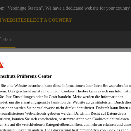
rom "Vereinigte Staaten". We have a dedicated website for your country.
H WEBSITE
SELECT A COUNTRY
Bau
nschutz-Präferenz-Center
Sie eine Website besuchen, kann diese Informationen über Ihren Browser abrufen 
hern. Dies geschieht meist in Form von Cookies. Hierbei kann es sich um Informati
Sie, Ihre Einstellungen oder Ihr Gerät handeln. Meist werden die Informationen
ndet, um die erwartungsgemäße Funktion der Website zu gewährleisten. Durch die
mationen werden Sie normalerweise nicht direkt identifiziert. Dadurch kann Ihnen a
ersonalisierteres Web-Erlebnis geboten werden. Da wir Ihr Recht auf Datenschutz
ktieren, können Sie sich entscheiden, bestimmte Arten von Cookies nicht zulassen.
of® Primer-02
en Sie auf die verschiedenen Kategorieüberschriften, um mehr zu erfahren und unse
ardeinstellungen zu ändern. Die Blockierung bestimmter Arten von Cookies kann 