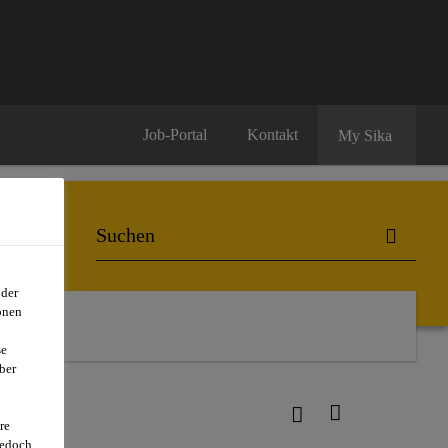
Job-Portal
Kontakt
My Sika
oder
onen
se
ber
re
jedoch