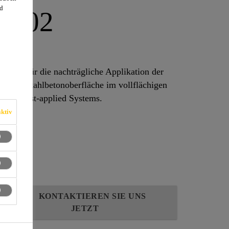
d
er-02
m
erung für die nachträgliche Applikation der
hende Stahlbetonoberfläche im vollflächigen
kaProof® A+ post-applied Systems.
ktiv
KONTAKTIEREN SIE UNS
JETZT