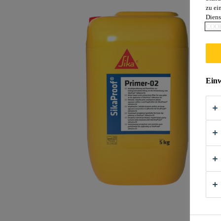
zu ei
Diens
COOK
Einw