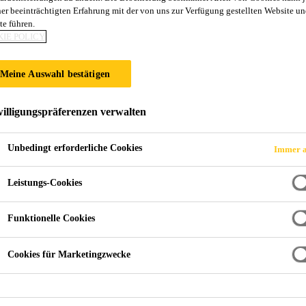
ner beeinträchtigten Erfahrung mit der von uns zur Verfügung gestellten Website un
SikaProof® Prim
te führen.
IE POLICY
Grundierung für das SikaProof® A+ Syste
Meine Auswahl bestätigen
SikaProof® Primer-02 ist eine 1-komponentige Grundi
illigungspräferenzen verwalten
Kunststoffdichtungsbahn SikaProof® A+ auf die beste
Betonverbund. Systembestandteil des Si
Unbedingt erforderliche Cookies
Immer a
Gute Haftung auf zementösen Untergründen
Leistungs-Cookies
Gebrauchsfertiger Voranstrich
Funktionelle Cookies
Einfach mit der Rolle applizierbar
Cookies für Marketingzwecke
FINDEN SIE IHREN SIKA
BERATER