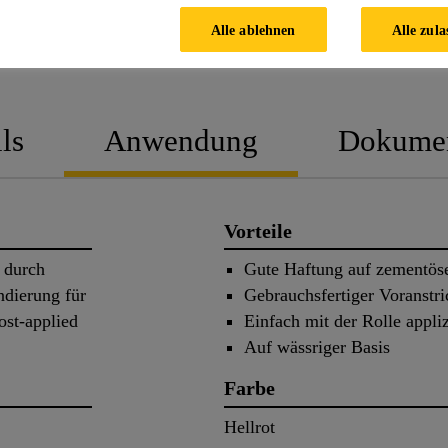
Alle ablehnen
Alle zula
PRODUKTDATENBLATT
SICHERHEIT
ls
Anwendung
Dokume
Vorteile
 durch
Gute Haftung auf zementös
dierung für
Gebrauchsfertiger Voranstri
st-applied
Einfach mit der Rolle appli
Auf wässriger Basis
Farbe
Hellrot