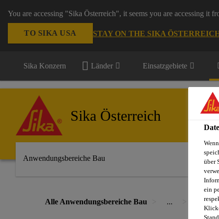
You are accessing "Sika Österreich", it seems you are accessing it f
TO SIKA USA
STAY ON THE SIKA ÖSTERREIC
Sika Konzern
Länder
Einsatzgebiete
Sika Österreich
Date
Wenn 
speic
Anwendungsbereiche Bau
über 
verwe
Infor
ein p
respe
Alle Anwendungsbereiche Bau
...
SikaPro
Klick
Stand