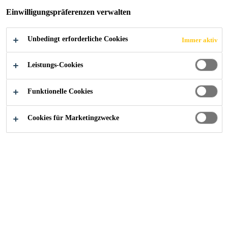
SYSTEME
Einwilligungspräferenzen verwalten
Unbedingt erforderliche Cookies
Immer aktiv
Leistungs-Cookies
Alle Anwendungsbereiche Bau
...
Parkett- und Boden
Funktionelle Cookies
Cookies für Marketingzwecke
Alles, was Sie für die Verlegung von Parkett
und modernen Bodenbelägen benötigen
Sika Bodenbelagssysteme: