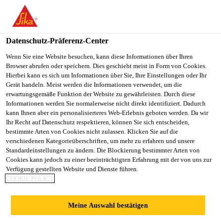
You are accessing "Sika Österreich", it seems you are accessing it
from "Vereinigte Staaten". We have a dedicated website for your
country.
Datenschutz-Präferenz-Center
TO
Wenn Sie eine Website besuchen, kann diese Informationen über Ihren
STAY ON THE SIKA
SELECT A
Browser abrufen oder speichern. Dies geschieht meist in Form von Cookies.
SIKA
ÖSTERREICH WEBSITE
COUNTRY
Hierbei kann es sich um Informationen über Sie, Ihre Einstellungen oder Ihr
USA
Gerät handeln. Meist werden die Informationen verwendet, um die
erwartungsgemäße Funktion der Website zu gewährleisten. Durch diese
Informationen werden Sie normalerweise nicht direkt identifiziert. Dadurch
Sika Österreich
kann Ihnen aber ein personalisierteres Web-Erlebnis geboten werden. Da wir
Ihr Recht auf Datenschutz respektieren, können Sie sich entscheiden,
bestimmte Arten von Cookies nicht zulassen. Klicken Sie auf die
verschiedenen Kategorieüberschriften, um mehr zu erfahren und unsere
Standardeinstellungen zu ändern. Die Blockierung bestimmter Arten von
Cookies kann jedoch zu einer beeinträchtigten Erfahrung mit der von uns zur
Verfügung gestellten Website und Dienste führen.
PARKETT- UND
COOKIE POLICY
BODENBELAGS
Meine Auswahl bestätigen