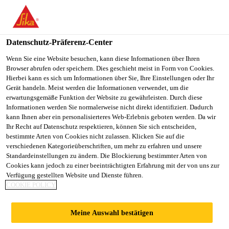
You are accessing "Sika Österreich", it seems you are accessing it
from "Vereinigte Staaten". We have a dedicated website for your
country.
Datenschutz-Präferenz-Center
TO
Wenn Sie eine Website besuchen, kann diese Informationen über Ihren
STAY ON THE SIKA
SELECT A
Browser abrufen oder speichern. Dies geschieht meist in Form von Cookies.
SIKA
ÖSTERREICH WEBSITE
COUNTRY
Hierbei kann es sich um Informationen über Sie, Ihre Einstellungen oder Ihr
USA
Gerät handeln. Meist werden die Informationen verwendet, um die
erwartungsgemäße Funktion der Website zu gewährleisten. Durch diese
Informationen werden Sie normalerweise nicht direkt identifiziert. Dadurch
Sika Österreich
kann Ihnen aber ein personalisierteres Web-Erlebnis geboten werden. Da wir
Ihr Recht auf Datenschutz respektieren, können Sie sich entscheiden,
bestimmte Arten von Cookies nicht zulassen. Klicken Sie auf die
verschiedenen Kategorieüberschriften, um mehr zu erfahren und unsere
Standardeinstellungen zu ändern. Die Blockierung bestimmter Arten von
Cookies kann jedoch zu einer beeinträchtigten Erfahrung mit der von uns zur
Verfügung gestellten Website und Dienste führen.
GEBÄUDEHÜLL
COOKIE POLICY
E
Meine Auswahl bestätigen