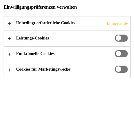
Einwilligungspräferenzen verwalten
Unbedingt erforderliche Cookies
Immer aktiv
Alle Anwendungsbereiche Bau
Gebäudehülle
Leistungs-Cookies
Funktionelle Cookies
Cookies für Marketingzwecke
Hightech-Lösungen für perfekte Fassaden
Effiziente Lösungen für
die gesamte Gebäudehülle
Die Nachfrage steigt durch die