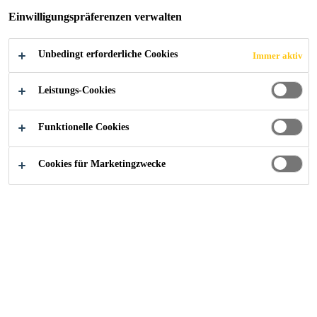
Einwilligungspräferenzen verwalten
Unbedingt erforderliche Cookies
Immer aktiv
Alle Anwendungsbereiche Bau
Betonherstellung
Leistungs-Cookies
Funktionelle Cookies
Cookies für Marketingzwecke
Betontechnologie
Technologie für die
Betonherstellung
Die Nachfrage nach Zusatzmitteln