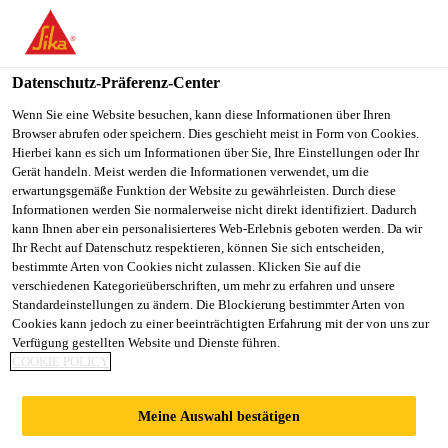
You are accessing "Sika Österreich", it seems you are accessing it
from "Vereinigte Staaten". We have a dedicated website for your
country.
Datenschutz-Präferenz-Center
TO
Wenn Sie eine Website besuchen, kann diese Informationen über Ihren
STAY ON THE SIKA
SELECT A
Browser abrufen oder speichern. Dies geschieht meist in Form von Cookies.
SIKA
ÖSTERREICH WEBSITE
COUNTRY
Hierbei kann es sich um Informationen über Sie, Ihre Einstellungen oder Ihr
USA
Gerät handeln. Meist werden die Informationen verwendet, um die
erwartungsgemäße Funktion der Website zu gewährleisten. Durch diese
Informationen werden Sie normalerweise nicht direkt identifiziert. Dadurch
Sika Österreich
kann Ihnen aber ein personalisierteres Web-Erlebnis geboten werden. Da wir
Ihr Recht auf Datenschutz respektieren, können Sie sich entscheiden,
bestimmte Arten von Cookies nicht zulassen. Klicken Sie auf die
verschiedenen Kategorieüberschriften, um mehr zu erfahren und unsere
Standardeinstellungen zu ändern. Die Blockierung bestimmter Arten von
Cookies kann jedoch zu einer beeinträchtigten Erfahrung mit der von uns zur
Verfügung gestellten Website und Dienste führen.
BETONHERSTE
COOKIE POLICY
LLUNG
Meine Auswahl bestätigen