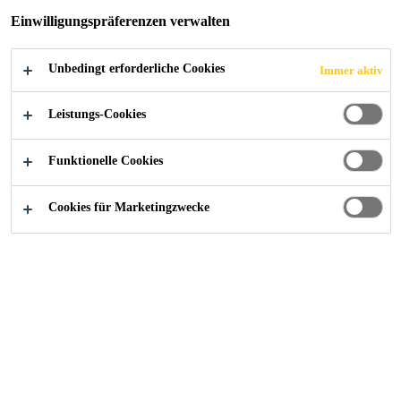
Einwilligungspräferenzen verwalten
Druckfest
Unbedingt erforderliche Cookies
Immer aktiv
Feuchtigkeitsunempfindlich und wasserabweisend
Geschlossenzellig
Leistungs-Cookies
FINDEN SIE IHREN SIKA BERATER
Funktionelle Cookies
KONTAKTIEREN SIE UNS JETZT
Cookies für Marketingzwecke