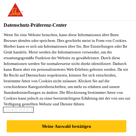
You are accessing "Sika Österreich", it seems you are accessing it
from "Vereinigte Staaten". We have a dedicated website for your
country.
Datenschutz-Präferenz-Center
Alle Anwendungsbereiche Bau
...
Austrotherm XPS®
TO
Wenn Sie eine Website besuchen, kann diese Informationen über Ihren
STAY ON THE SIKA
SELECT A
Browser abrufen oder speichern. Dies geschieht meist in Form von Cookies.
SIKA
ÖSTERREICH WEBSITE
COUNTRY
Hierbei kann es sich um Informationen über Sie, Ihre Einstellungen oder Ihr
USA
Gerät handeln. Meist werden die Informationen verwendet, um die
erwartungsgemäße Funktion der Website zu gewährleisten. Durch diese
Informationen werden Sie normalerweise nicht direkt identifiziert. Dadurch
Austrotherm XPS®
Sika Österreich
kann Ihnen aber ein personalisierteres Web-Erlebnis geboten werden. Da wir
Ihr Recht auf Datenschutz respektieren, können Sie sich entscheiden,
bestimmte Arten von Cookies nicht zulassen. Klicken Sie auf die
Premium 30 SF
verschiedenen Kategorieüberschriften, um mehr zu erfahren und unsere
Standardeinstellungen zu ändern. Die Blockierung bestimmter Arten von
Cookies kann jedoch zu einer beeinträchtigten Erfahrung mit der von uns zur
Druckfeste Wärmedämmplatte aus extrudiertem
Verfügung gestellten Website und Dienste führen.
Polystyrolhartschaum mit glatter Oberfläche und
COOKIE POLICY
Stufenfalz. Entspricht Produktart XPS-G 30 gemäß
ÖNORM B 6000.
Meine Auswahl bestätigen
Mehr anzeigen +