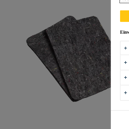
COOK
Einw