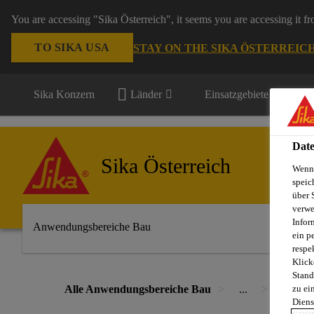
You are accessing "Sika Österreich", it seems you are accessing it f
TO SIKA USA
STAY ON THE SIKA ÖSTERREIC
Sika Konzern
Länder
Einsatzgebiete
Date
Sika Österreich
Wenn 
speic
über 
verwe
Infor
Anwendungsbereiche Bau
ein p
respe
Klick
Stand
Alle Anwendungsbereiche Bau
...
Bautens
zu ei
Diens