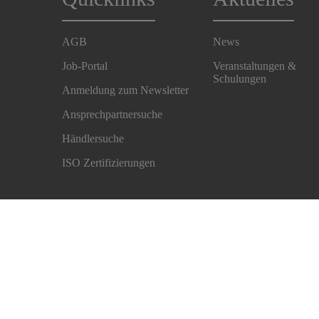
AGB
News
Job-Portal
Veranstaltungen &
Schulungen
Anmeldung zum Newsletter
Ansprechpartnersuche
Händlersuche
ISO Zertifizierungen
Impressum
Haftungsausschluss
Datenschutzhinweis