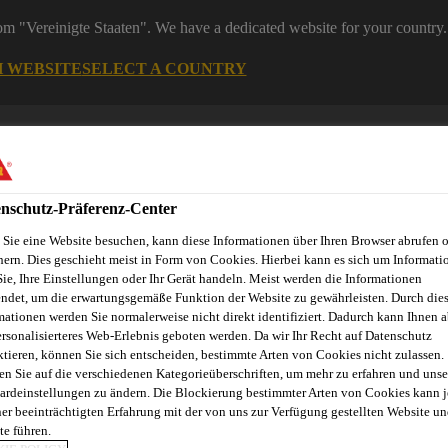
rom "Vereinigte Staaten". We have a dedicated website for your country.
H WEBSITE
SELECT A COUNTRY
Bau
nschutz-Präferenz-Center
Sie eine Website besuchen, kann diese Informationen über Ihren Browser abrufen 
hern. Dies geschieht meist in Form von Cookies. Hierbei kann es sich um Informati
Sie, Ihre Einstellungen oder Ihr Gerät handeln. Meist werden die Informationen
ndet, um die erwartungsgemäße Funktion der Website zu gewährleisten. Durch die
mationen werden Sie normalerweise nicht direkt identifiziert. Dadurch kann Ihnen a
ersonalisierteres Web-Erlebnis geboten werden. Da wir Ihr Recht auf Datenschutz
ktieren, können Sie sich entscheiden, bestimmte Arten von Cookies nicht zulassen.
en Sie auf die verschiedenen Kategorieüberschriften, um mehr zu erfahren und unse
ardeinstellungen zu ändern. Die Blockierung bestimmter Arten von Cookies kann 
chutzmatte 1214 R
ner beeinträchtigten Erfahrung mit der von uns zur Verfügung gestellten Website un
te führen.