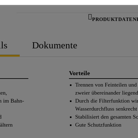
PRODUKTDATEN
ls
Dokumente
Vorteile
Trennen von Feinteilen und
en,
zweier übereinander liegen
en im Bahn-
Durch die Filterfunktion wi
Wasserdurchfluss senkrecht
d
Stabilisiert den gesamten S
ältern
Gute Schutzfunktion