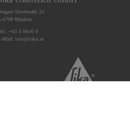
ingser Dorfstraße 23
-6700 Bludenz
el.:
+43 5 0610 0
-Mail:
info@sika.at
reich