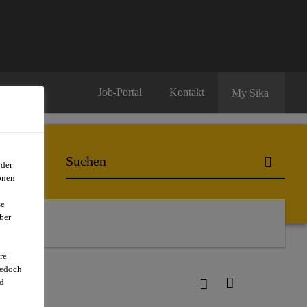
Job-Portal
Kontakt
My Sika
oder
onen
se
ber
re
jedoch
d