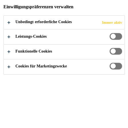
Verstärkung, auf Basis von Flexiblen Polyolefinen
Einwilligungspräferenzen verwalten
(FPO-PE).
Mehr anzeigen +
Unbedingt erforderliche Cookies
Immer aktiv
Bestandteil eines kompletten Abdichtungssystems
Leistungs-Cookies
Langzeiterfahrung über Jahrzehnte
Funktionelle Cookies
Hohe Zugfestigkeit und Bruchdehnung
Cookies für Marketingzwecke
FINDEN SIE IHREN SIKA BERATER