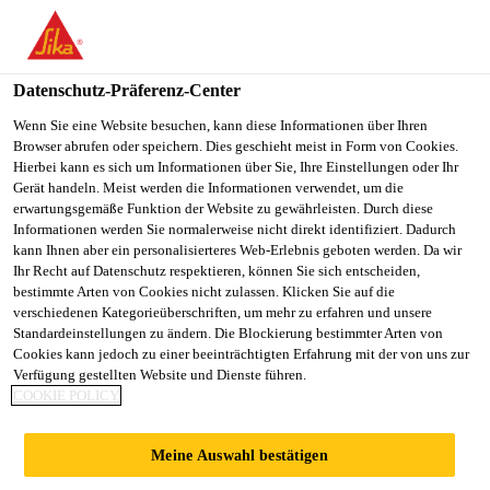
You are accessing "Sika Österreich", it seems you are accessing it
from "Vereinigte Staaten". We have a dedicated website for your
country.
Datenschutz-Präferenz-Center
Alle Anwendungsbereiche Bau
...
Sikaplan® WT 120
TO
Wenn Sie eine Website besuchen, kann diese Informationen über Ihren
STAY ON THE SIKA
SELECT A
Browser abrufen oder speichern. Dies geschieht meist in Form von Cookies.
SIKA
ÖSTERREICH WEBSITE
COUNTRY
Hierbei kann es sich um Informationen über Sie, Ihre Einstellungen oder Ihr
USA
Gerät handeln. Meist werden die Informationen verwendet, um die
erwartungsgemäße Funktion der Website zu gewährleisten. Durch diese
Informationen werden Sie normalerweise nicht direkt identifiziert. Dadurch
Sikaplan® WT
Sika Österreich
kann Ihnen aber ein personalisierteres Web-Erlebnis geboten werden. Da wir
Ihr Recht auf Datenschutz respektieren, können Sie sich entscheiden,
bestimmte Arten von Cookies nicht zulassen. Klicken Sie auf die
1200-16 C
verschiedenen Kategorieüberschriften, um mehr zu erfahren und unsere
Standardeinstellungen zu ändern. Die Blockierung bestimmter Arten von
Cookies kann jedoch zu einer beeinträchtigten Erfahrung mit der von uns zur
FPO-Abdichtungsbahn für Bauwerke und
Verfügung gestellten Website und Dienste führen.
COOKIE POLICY
Tagebau-Tunnels
Sikaplan® WT 1200-16 C (Dicke 1,6 mm) ist eine
Meine Auswahl bestätigen
mehrschichtige Abdichtungsbahn mit innenliegender