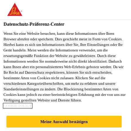
You are accessing "Sika Österreich", it seems you are accessing it
from "Vereinigte Staaten". We have a dedicated website for your
country.
Datenschutz-Präferenz-Center
Alle Anwendungsbereiche Bau
...
SikaInject®-315 PS
TO
Wenn Sie eine Website besuchen, kann diese Informationen über Ihren
STAY ON THE SIKA
SELECT A
Browser abrufen oder speichern. Dies geschieht meist in Form von Cookies.
SIKA
ÖSTERREICH WEBSITE
COUNTRY
Hierbei kann es sich um Informationen über Sie, Ihre Einstellungen oder Ihr
USA
Gerät handeln. Meist werden die Informationen verwendet, um die
erwartungsgemäße Funktion der Website zu gewährleisten. Durch diese
Informationen werden Sie normalerweise nicht direkt identifiziert. Dadurch
SikaInject®-315
Sika Österreich
kann Ihnen aber ein personalisierteres Web-Erlebnis geboten werden. Da wir
Ihr Recht auf Datenschutz respektieren, können Sie sich entscheiden,
bestimmte Arten von Cookies nicht zulassen. Klicken Sie auf die
PS
verschiedenen Kategorieüberschriften, um mehr zu erfahren und unsere
Standardeinstellungen zu ändern. Die Blockierung bestimmter Arten von
Cookies kann jedoch zu einer beeinträchtigten Erfahrung mit der von uns zur
(Vorherige Produktbezeichnung
Verfügung gestellten Website und Dienste führen.
TPH.® POLINIT)
COOKIE POLICY
Polymere-stabilisierende Komponente
Meine Auswahl bestätigen
(PS) für SikaInject® Acrylatgele