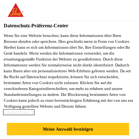
You are accessing "Sika Österreich", it seems you are accessing it
from "Vereinigte Staaten". We have a dedicated website for your
country.
Datenschutz-Präferenz-Center
Alle Anwendungsbereiche Bau
...
SikaInject® CL-2
TO
Wenn Sie eine Website besuchen, kann diese Informationen über Ihren
STAY ON THE SIKA
SELECT A
Browser abrufen oder speichern. Dies geschieht meist in Form von Cookies.
SIKA
ÖSTERREICH WEBSITE
COUNTRY
Hierbei kann es sich um Informationen über Sie, Ihre Einstellungen oder Ihr
USA
Gerät handeln. Meist werden die Informationen verwendet, um die
erwartungsgemäße Funktion der Website zu gewährleisten. Durch diese
Informationen werden Sie normalerweise nicht direkt identifiziert. Dadurch
SikaInject® CL-2
Sika Österreich
kann Ihnen aber ein personalisierteres Web-Erlebnis geboten werden. Da wir
Ihr Recht auf Datenschutz respektieren, können Sie sich entscheiden,
bestimmte Arten von Cookies nicht zulassen. Klicken Sie auf die
(Vorherige Produktbezeichnung
verschiedenen Kategorieüberschriften, um mehr zu erfahren und unsere
Standardeinstellungen zu ändern. Die Blockierung bestimmter Arten von
TPH.® PUR-O-CLEAN)
Cookies kann jedoch zu einer beeinträchtigten Erfahrung mit der von uns zur
Verfügung gestellten Website und Dienste führen.
Reinigungsmittel
COOKIE POLICY
Wirksames Reinigungsmittel zum Abspülen von
Meine Auswahl bestätigen
Injektionspumpen, Metall- und Mineraloberflächen