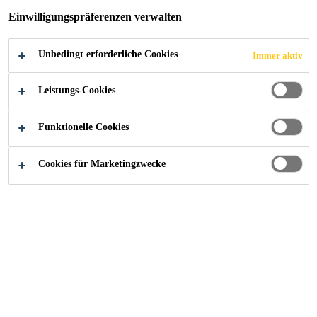
von Polyurethan- und Epoxidharzrückständen.
Einwilligungspräferenzen verwalten
als ungefährlich eingestuft gemäß der Verordnung
Unbedingt erforderliche Cookies
Immer aktiv
(EG) 1272/2008 (CLP)
Leistungs-Cookies
FINDEN SIE IHREN SIKA BERATER
Funktionelle Cookies
KONTAKTIEREN SIE UNS JETZT
Cookies für Marketingzwecke