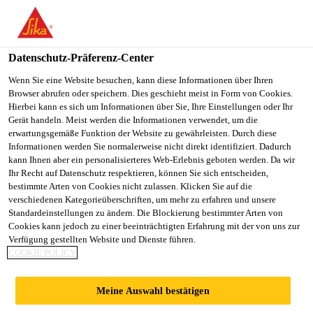
You are accessing "Sika Österreich", it seems you are accessing it
from "Vereinigte Staaten". We have a dedicated website for your
country.
Datenschutz-Präferenz-Center
TO
Wenn Sie eine Website besuchen, kann diese Informationen über Ihren
STAY ON THE SIKA
SELECT A
Browser abrufen oder speichern. Dies geschieht meist in Form von Cookies.
SIKA
ÖSTERREICH WEBSITE
COUNTRY
Hierbei kann es sich um Informationen über Sie, Ihre Einstellungen oder Ihr
USA
Gerät handeln. Meist werden die Informationen verwendet, um die
erwartungsgemäße Funktion der Website zu gewährleisten. Durch diese
Informationen werden Sie normalerweise nicht direkt identifiziert. Dadurch
Sika Österreich
kann Ihnen aber ein personalisierteres Web-Erlebnis geboten werden. Da wir
Ihr Recht auf Datenschutz respektieren, können Sie sich entscheiden,
bestimmte Arten von Cookies nicht zulassen. Klicken Sie auf die
verschiedenen Kategorieüberschriften, um mehr zu erfahren und unsere
Standardeinstellungen zu ändern. Die Blockierung bestimmter Arten von
VIDEOS
Cookies kann jedoch zu einer beeinträchtigten Erfahrung mit der von uns zur
Verfügung gestellten Website und Dienste führen.
COOKIE POLICY
Meine Auswahl bestätigen