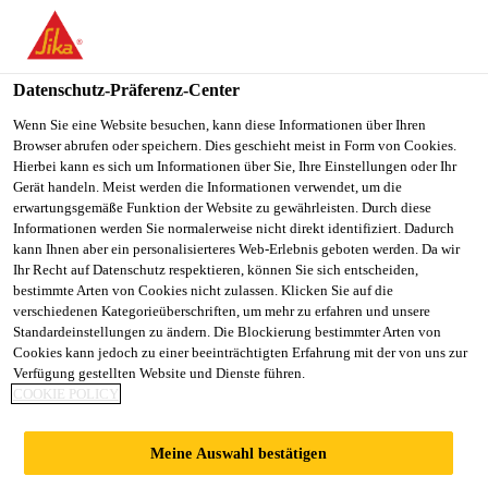
You are accessing "Sika Österreich", it seems you are accessing it
from "Vereinigte Staaten". We have a dedicated website for your
country.
Datenschutz-Präferenz-Center
Alle Anwendungsbereiche Bau
...
Sika® Dilatec® BR
TO
Wenn Sie eine Website besuchen, kann diese Informationen über Ihren
STAY ON THE SIKA
SELECT A
Browser abrufen oder speichern. Dies geschieht meist in Form von Cookies.
SIKA
ÖSTERREICH WEBSITE
COUNTRY
Hierbei kann es sich um Informationen über Sie, Ihre Einstellungen oder Ihr
USA
Gerät handeln. Meist werden die Informationen verwendet, um die
erwartungsgemäße Funktion der Website zu gewährleisten. Durch diese
Informationen werden Sie normalerweise nicht direkt identifiziert. Dadurch
Sika® Dilatec®
Sika Österreich
kann Ihnen aber ein personalisierteres Web-Erlebnis geboten werden. Da wir
Ihr Recht auf Datenschutz respektieren, können Sie sich entscheiden,
bestimmte Arten von Cookies nicht zulassen. Klicken Sie auf die
BR-500
verschiedenen Kategorieüberschriften, um mehr zu erfahren und unsere
Standardeinstellungen zu ändern. Die Blockierung bestimmter Arten von
Cookies kann jedoch zu einer beeinträchtigten Erfahrung mit der von uns zur
Multifunktionales Abdichtungsband
Verfügung gestellten Website und Dienste führen.
COOKIE POLICY
Sika® Dilatec® BR-500 ist ein flexibles
Abdichtungsband aus bitumenverträglichem PVC-P.
Meine Auswahl bestätigen