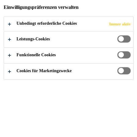
frei von Lösungsmitteln, Fungiziden,
Einwilligungspräferenzen verwalten
Schwermetallen, Halogenen und Weichmachern
hohe Reißfestigkeit und Zugdehnung
Unbedingt erforderliche Cookies
Immer aktiv
stabilisiert gegen UV-Strahlung (350 MJ/m² lt.
EN 12224)
Leistungs-Cookies
FINDEN SIE IHREN SIKA BERATER
Funktionelle Cookies
KONTAKTIEREN SIE UNS JETZT
Cookies für Marketingzwecke