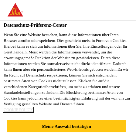
You are accessing "Sika Österreich", it seems you are accessing it
from "Vereinigte Staaten". We have a dedicated website for your
country.
Datenschutz-Präferenz-Center
Alle Anwendungsbereiche Bau
...
Sikaplan® WT 530
TO
Wenn Sie eine Website besuchen, kann diese Informationen über Ihren
STAY ON THE SIKA
SELECT A
Browser abrufen oder speichern. Dies geschieht meist in Form von Cookies.
SIKA
ÖSTERREICH WEBSITE
COUNTRY
Hierbei kann es sich um Informationen über Sie, Ihre Einstellungen oder Ihr
USA
Gerät handeln. Meist werden die Informationen verwendet, um die
erwartungsgemäße Funktion der Website zu gewährleisten. Durch diese
Informationen werden Sie normalerweise nicht direkt identifiziert. Dadurch
Sikaplan® WT
Sika Österreich
kann Ihnen aber ein personalisierteres Web-Erlebnis geboten werden. Da wir
Ihr Recht auf Datenschutz respektieren, können Sie sich entscheiden,
bestimmte Arten von Cookies nicht zulassen. Klicken Sie auf die
5300-13 CE
verschiedenen Kategorieüberschriften, um mehr zu erfahren und unsere
Standardeinstellungen zu ändern. Die Blockierung bestimmter Arten von
Cookies kann jedoch zu einer beeinträchtigten Erfahrung mit der von uns zur
Sikaplan WT 5300-13 C ist eine glasvliesarmierte
Verfügung gestellten Website und Dienste führen.
Kunststoff-Dichtungsbahn auf Basis flexibler
COOKIE POLICY
Polyolefine (FPO-PP).
Meine Auswahl bestätigen