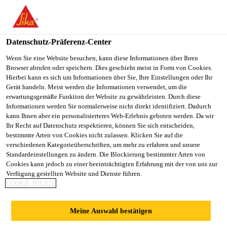
You are accessing "Sika Österreich", it seems you are accessing it
from "Vereinigte Staaten". We have a dedicated website for your
country.
Datenschutz-Präferenz-Center
Alle Anwendungsbereiche Bau
...
Sikaplan® WP 513
TO
Wenn Sie eine Website besuchen, kann diese Informationen über Ihren
STAY ON THE SIKA
SELECT A
Browser abrufen oder speichern. Dies geschieht meist in Form von Cookies.
SIKA
ÖSTERREICH WEBSITE
COUNTRY
Hierbei kann es sich um Informationen über Sie, Ihre Einstellungen oder Ihr
USA
Gerät handeln. Meist werden die Informationen verwendet, um die
erwartungsgemäße Funktion der Website zu gewährleisten. Durch diese
Informationen werden Sie normalerweise nicht direkt identifiziert. Dadurch
Sikaplan® WP
Sika Österreich
kann Ihnen aber ein personalisierteres Web-Erlebnis geboten werden. Da wir
Ihr Recht auf Datenschutz respektieren, können Sie sich entscheiden,
bestimmte Arten von Cookies nicht zulassen. Klicken Sie auf die
5130-15 R
verschiedenen Kategorieüberschriften, um mehr zu erfahren und unsere
Standardeinstellungen zu ändern. Die Blockierung bestimmter Arten von
Cookies kann jedoch zu einer beeinträchtigten Erfahrung mit der von uns zur
PVC-Abdichtungsbahn für Teiche, Biotope
Verfügung gestellten Website und Dienste führen.
COOKIE POLICY
und Naturpools
Sikaplan® WP 5130-15 R (Dicke 1,5 mm) ist eine
Meine Auswahl bestätigen
mehrschichtige Abdichtungsbahn mit innenliegender