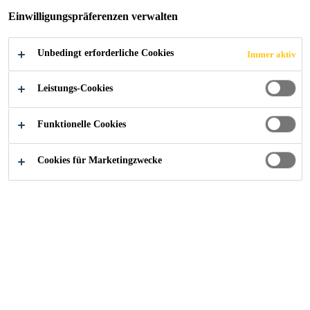
Verstärkung, auf Basis von hochwertigem
Einwilligungspräferenzen verwalten
Polyvinylchlorid (PVC-p).
Mehr anzeigen +
Unbedingt erforderliche Cookies
Immer aktiv
Langzeiterfahrung über Jahrzehnte
Leistungs-Cookies
Hohe UV-Stabilität
Funktionelle Cookies
Hohe Alterungsbeständigkeit
Cookies für Marketingzwecke
FINDEN SIE IHREN SIKA BERATER