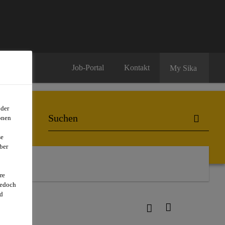
Job-Portal
Kontakt
My Sika
oder
onen
se
ber
re
jedoch
d