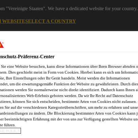
rom "Vereinigte Staaten". We have a dedicated website for your country.
H WEBSITE
SELECT A COUNTRY
Bau
nschutz-Präferenz-Center
Sie eine Website besuchen, kann diese Informationen über Ihren Browser abrufen 
hern. Dies geschieht meist in Form von Cookies. Hierbei kann es sich um Informati
Sie, Ihre Einstellungen oder Ihr Gerät handeln. Meist werden die Informationen
ndet, um die erwartungsgemäße Funktion der Website zu gewährleisten. Durch die
mationen werden Sie normalerweise nicht direkt identifiziert. Dadurch kann Ihnen a
ersonalisierteres Web-Erlebnis geboten werden. Da wir Ihr Recht auf Datenschutz
ktieren, können Sie sich entscheiden, bestimmte Arten von Cookies nicht zulassen.
en Sie auf die verschiedenen Kategorieüberschriften, um mehr zu erfahren und unse
ardeinstellungen zu ändern. Die Blockierung bestimmter Arten von Cookies kann 
ner beeinträchtigten Erfahrung mit der von uns zur Verfügung gestellten Website un
te führen.
n® WP Protection Sheet-15 HE
IE POLICY