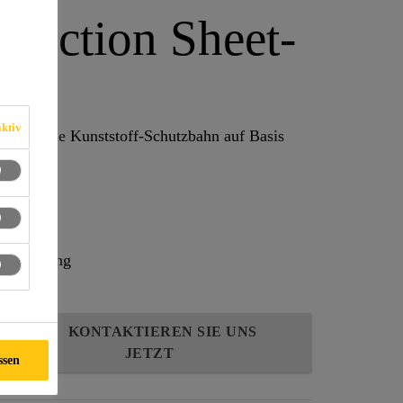
tection Sheet-
ktiv
 homogene Kunststoff-Schutzbahn auf Basis
nspruchung
KONTAKTIEREN SIE UNS
JETZT
ssen