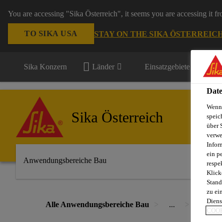
You are accessing "Sika Österreich", it seems you are accessing it f
TO SIKA USA
STAY ON THE SIKA ÖSTERREIC
Sika Konzern
Länder
Einsatzgebiete
Date
Wenn 
Sika Österreich
speic
über 
verwe
Infor
ein p
Anwendungsbereiche Bau
respe
Klick
Stand
zu ei
Diens
Alle Anwendungsbereiche Bau
...
Sikapla
COOK