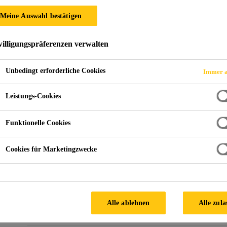
Sikaplan® WP Pro
Meine Auswahl bestätigen
15 HE
illigungspräferenzen verwalten
Unbedingt erforderliche Cookies
Immer a
Sikaplan WP Schutzbahn-15 H ist eine 1,5 mm dicke
von Polyvinylchlorid (PVC).
Leistungs-Cookies
Funktionelle Cookies
resistent gegen alle üblichen Umwelteinflüsse
hohe Widerstandfähigkeit gegen mechanische Bea
Cookies für Marketingzwecke
hohe Zugfestigkeit
FINDEN SIE IHREN SIKA
BERATER
Alle ablehnen
Alle zula