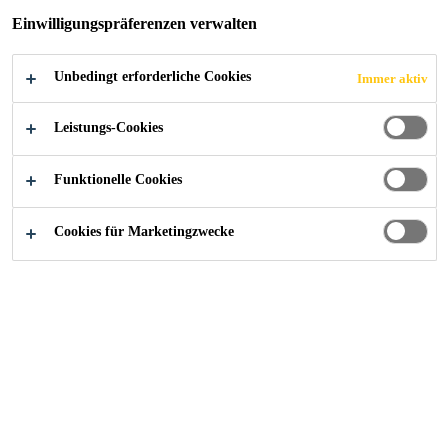
Einwilligungspräferenzen verwalten
Unbedingt erforderliche Cookies
Immer aktiv
Alle Anwendungsbereiche Bau
...
Klassische Betonzus
Leistungs-Cookies
Funktionelle Cookies
Willkommen im Bereich
Cookies für Marketingzwecke
Betonzusatzmittel!
Hier finden Sie eine vielfältige
Auswahl an
, die speziell
Produkten
entwickelt wurden, um die
Eigenschaften von Beton zu