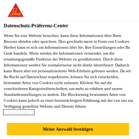
You are accessing "Sika Österreich", it seems you are accessing it
from "Vereinigte Staaten". We have a dedicated website for your
country.
Datenschutz-Präferenz-Center
TO
Wenn Sie eine Website besuchen, kann diese Informationen über Ihren
STAY ON THE SIKA
SELECT A
Browser abrufen oder speichern. Dies geschieht meist in Form von Cookies.
SIKA
ÖSTERREICH WEBSITE
COUNTRY
Hierbei kann es sich um Informationen über Sie, Ihre Einstellungen oder Ihr
USA
Gerät handeln. Meist werden die Informationen verwendet, um die
erwartungsgemäße Funktion der Website zu gewährleisten. Durch diese
Informationen werden Sie normalerweise nicht direkt identifiziert. Dadurch
Sika Österreich
kann Ihnen aber ein personalisierteres Web-Erlebnis geboten werden. Da wir
Ihr Recht auf Datenschutz respektieren, können Sie sich entscheiden,
bestimmte Arten von Cookies nicht zulassen. Klicken Sie auf die
verschiedenen Kategorieüberschriften, um mehr zu erfahren und unsere
Standardeinstellungen zu ändern. Die Blockierung bestimmter Arten von
KLASSISCHE
Cookies kann jedoch zu einer beeinträchtigten Erfahrung mit der von uns zur
Verfügung gestellten Website und Dienste führen.
COOKIE POLICY
BETONZUSATZMIT
Meine Auswahl bestätigen
TEL