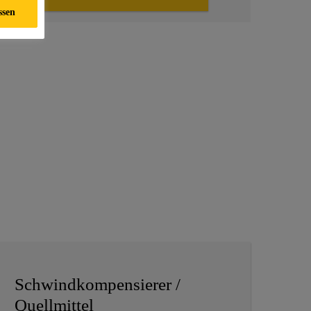
ssen
Schwindkompensierer /
Quellmittel