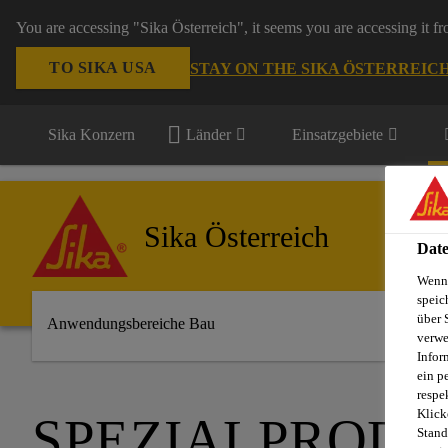
You are accessing "Sika Österreich", it seems you are accessing it f
TO SIKA USA
STAY ON THE SIKA ÖSTERREIC
Sika Konzern
Länder
Einsatzgebiete
Sika Österreich
Date
Wenn 
speic
über 
Anwendungsbereiche Bau
verwe
Infor
ein p
respe
Klick
SPEZIALPRODU
Stand