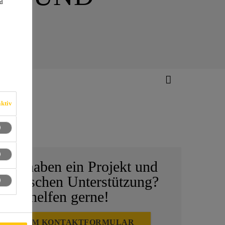
d
ktiv
ng
Sie haben ein Projekt und
wünschen Unterstützung?
Wir helfen gerne!
ZUM KONTAKTFORMULAR