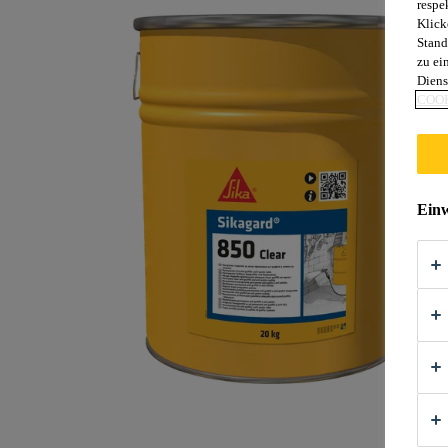
respe
Klick
Stand
zu ei
Diens
COOK
Einw