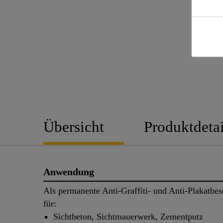
Übersicht
Produktdetai
Anwendung
Als permanente Anti-Graffiti- und Anti-Plakatbe
für:
Sichtbeton, Sichtmauerwerk, Zementputz