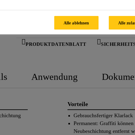
FINDEN SIE IHREN SIKA
BERATER
Alle ablehnen
Alle zula
PRODUKTDATENBLATT
SICHERHEIT
ls
Anwendung
Dokume
Vorteile
schichtung
Gebrauchsfertiger Klarlack
Permanent: Graffiti können
Neubeschichtung entfernt 