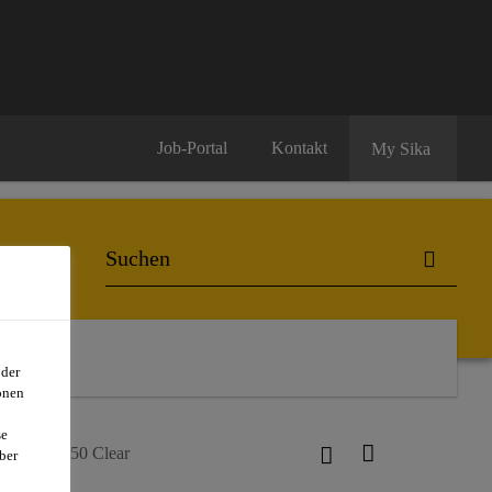
Job-Portal
Kontakt
My Sika
oder
onen
se
kagard®-850 Clear
ber