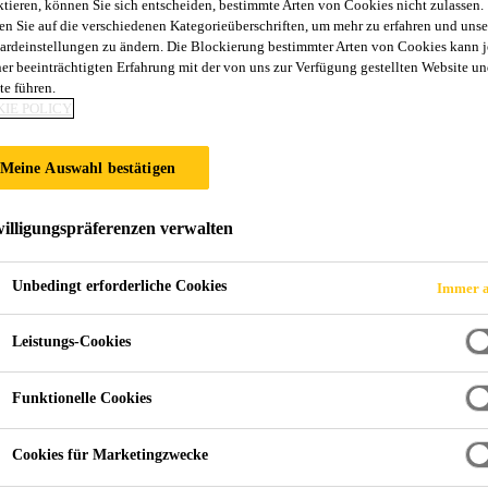
ktieren, können Sie sich entscheiden, bestimmte Arten von Cookies nicht zulassen.
Sikagard®-850 C
en Sie auf die verschiedenen Kategorieüberschriften, um mehr zu erfahren und unse
ardeinstellungen zu ändern. Die Blockierung bestimmter Arten von Cookies kann 
ner beeinträchtigten Erfahrung mit der von uns zur Verfügung gestellten Website un
te führen.
Permanente, klare Anti-Graffiti- und Anti
IE POLICY
Polysiloxanbasierte, 1-komponentige, gebrauchsfertige
Meine Auswahl bestätigen
Anti-Plakatbeschichtung.
illigungspräferenzen verwalten
Gebrauchsfertiger Klarlack
Unbedingt erforderliche Cookies
Immer a
Permanent: Graffiti können bis zu 20-mal ohne Ne
Poster und Plakate haften nicht auf der Beschicht
Leistungs-Cookies
Funktionelle Cookies
Cookies für Marketingzwecke