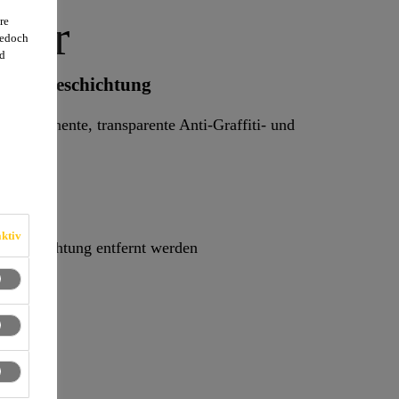
lear
re
jedoch
d
-Plakatbeschichtung
, permanente, transparente Anti-Graffiti- und
ktiv
ubeschichtung entfernt werden
ung