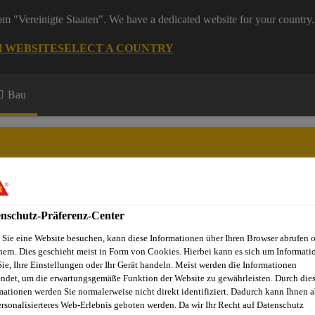
rom "Vereinigte Staaten". We have a dedicated website for your country.
H WEBSITE
SELECT A COUNTRY
Bau
nschutz-Präferenz-Center
Sie eine Website besuchen, kann diese Informationen über Ihren Browser abrufen 
hern. Dies geschieht meist in Form von Cookies. Hierbei kann es sich um Informati
Sie, Ihre Einstellungen oder Ihr Gerät handeln. Meist werden die Informationen
ndet, um die erwartungsgemäße Funktion der Website zu gewährleisten. Durch die
-instandsetzung
Betoninstandsetzung
Graffitischutz
Si
mationen werden Sie normalerweise nicht direkt identifiziert. Dadurch kann Ihnen a
ersonalisierteres Web-Erlebnis geboten werden. Da wir Ihr Recht auf Datenschutz