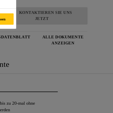
KONTAKTIEREN SIE UNS
JETZT
ssen
SDATENBLATT
ALLE DOKUMENTE
ANZEIGEN
nte
 bis zu 20-mal ohne
werden