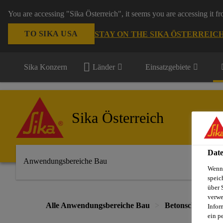
You are accessing "Sika Österreich", it seems you are accessing it f
TO SIKA USA
STAY ON THE SIKA ÖSTERREIC
Sika Konzern
Länder
Einsatzgebiete
Sika Österreich
Date
Anwendungsbereiche Bau
Wenn 
speic
über 
verwe
Alle Anwendungsbereiche Bau
Betonschutz und 
Infor
ein p