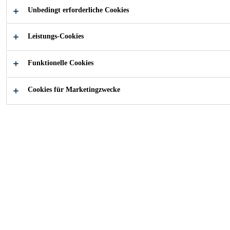
Unbedingt erforderliche Cookies
Verbesserte Haftung
Vermindert Schwinden und Rissbildung
Leistungs-Cookies
Erhöhte Abriebbeständigkeit
Funktionelle Cookies
FINDEN SIE IHREN SIKA BERATER
Cookies für Marketingzwecke
KONTAKTIEREN SIE UNS JETZT