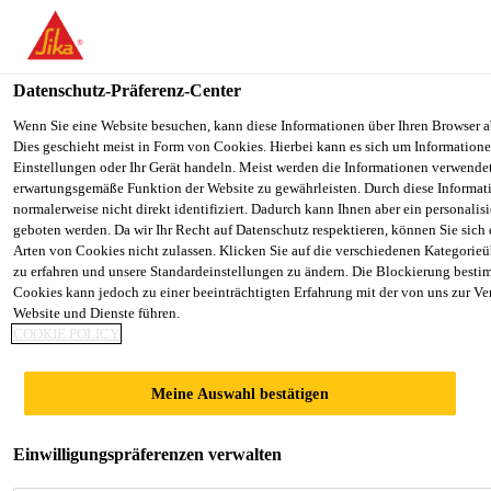
You are accessing "Sika Österreich", it seems you are accessing it f
Staaten". We have a dedicated website for your country.
Datenschutz-Präferenz-Center
TO SIKA
STAY ON THE SIKA ÖSTERREICH
Alle Anwendungsbereiche Bau
...
SikaLatex®
USA
WEBSITE
Wenn Sie eine Website besuchen, kann diese Informationen über Ihren Browser a
Dies geschieht meist in Form von Cookies. Hierbei kann es sich um Informationen
Einstellungen oder Ihr Gerät handeln. Meist werden die Informationen verwende
erwartungsgemäße Funktion der Website zu gewährleisten. Durch diese Informat
Sika Österreich
normalerweise nicht direkt identifiziert. Dadurch kann Ihnen aber ein personalis
geboten werden. Da wir Ihr Recht auf Datenschutz respektieren, können Sie sich
SikaLatex®
Arten von Cookies nicht zulassen. Klicken Sie auf die verschiedenen Kategorieü
zu erfahren und unsere Standardeinstellungen zu ändern. Die Blockierung besti
Cookies kann jedoch zu einer beeinträchtigten Erfahrung mit der von uns zur Ve
Wasserbeständige synthetische
Website und Dienste führen.
COOKIE POLICY
Haftemulsion
SikaLatex® ist eine synthetische
Meine Auswahl bestätigen
Kautschukemulsion, zur Herstellung hochwertiger
Haftbrücken und zementgebundener Mörtel.
Einwilligungspräferenzen verwalten