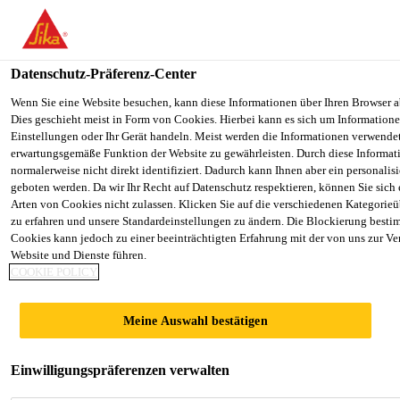
You are accessing "Sika Österreich", it seems you are accessing it f
Staaten". We have a dedicated website for your country.
Datenschutz-Präferenz-Center
TO SIKA
STAY ON THE SIKA ÖSTERREICH
Alle Anwendungsbereiche Bau
...
SikaScreed®-20 E
USA
WEBSITE
Wenn Sie eine Website besuchen, kann diese Informationen über Ihren Browser a
Dies geschieht meist in Form von Cookies. Hierbei kann es sich um Informationen
Einstellungen oder Ihr Gerät handeln. Meist werden die Informationen verwende
erwartungsgemäße Funktion der Website zu gewährleisten. Durch diese Informat
Sika Österreich
normalerweise nicht direkt identifiziert. Dadurch kann Ihnen aber ein personalis
geboten werden. Da wir Ihr Recht auf Datenschutz respektieren, können Sie sich
SikaScreed®-20
Arten von Cookies nicht zulassen. Klicken Sie auf die verschiedenen Kategorieü
zu erfahren und unsere Standardeinstellungen zu ändern. Die Blockierung besti
Cookies kann jedoch zu einer beeinträchtigten Erfahrung mit der von uns zur Ve
EBB
Website und Dienste führen.
COOKIE POLICY
Lösemittelfreie, feuchtigkeitsverträgliche
Meine Auswahl bestätigen
Epoxidharzhaftbrücke
Epoxidharzbasierte, 2-komponentige, lösemittelfreie,
Einwilligungspräferenzen verwalten
feuchtigkeitsverträgliche Haftbrücke für zementöse