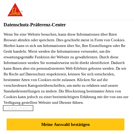
You are accessing "Sika Österreich", it seems you are accessing it
from "Vereinigte Staaten". We have a dedicated website for your
country.
Datenschutz-Präferenz-Center
TO
Wenn Sie eine Website besuchen, kann diese Informationen über Ihren
STAY ON THE SIKA
SELECT A
Browser abrufen oder speichern. Dies geschieht meist in Form von Cookies.
SIKA
ÖSTERREICH WEBSITE
COUNTRY
Hierbei kann es sich um Informationen über Sie, Ihre Einstellungen oder Ihr
USA
Gerät handeln. Meist werden die Informationen verwendet, um die
erwartungsgemäße Funktion der Website zu gewährleisten. Durch diese
Informationen werden Sie normalerweise nicht direkt identifiziert. Dadurch
Sika Österreich
kann Ihnen aber ein personalisierteres Web-Erlebnis geboten werden. Da wir
Ihr Recht auf Datenschutz respektieren, können Sie sich entscheiden,
bestimmte Arten von Cookies nicht zulassen. Klicken Sie auf die
verschiedenen Kategorieüberschriften, um mehr zu erfahren und unsere
Standardeinstellungen zu ändern. Die Blockierung bestimmter Arten von
STAHLFASERN
Cookies kann jedoch zu einer beeinträchtigten Erfahrung mit der von uns zur
Verfügung gestellten Website und Dienste führen.
COOKIE POLICY
Meine Auswahl bestätigen