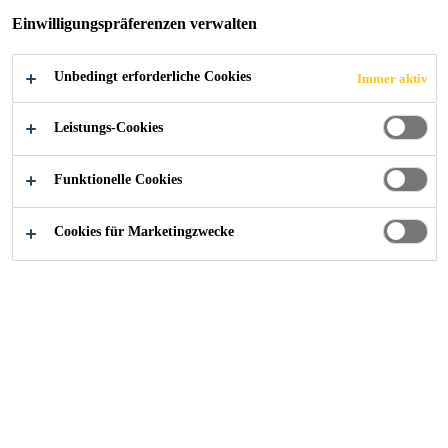
Einwilligungspräferenzen verwalten
Unbedingt erforderliche Cookies
Immer aktiv
Alle Anwendungsbereiche Bau
...
Stahlfasern
Leistungs-Cookies
Funktionelle Cookies
Cookies für Marketingzwecke
Quicklinks
AGB
Job-Portal
Anmeldung zum Newsletter
Ansprechpartnersuche