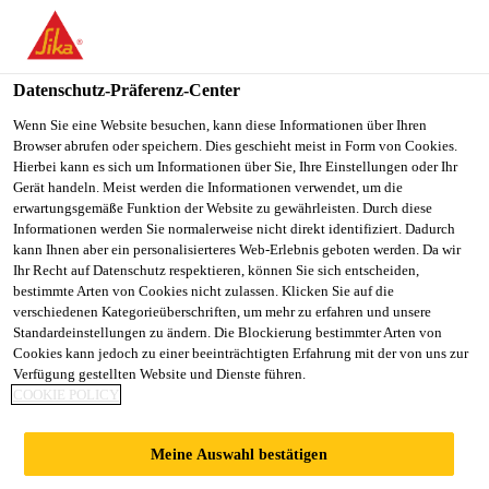
You are accessing "Sika Österreich", it seems you are accessing it
from "Vereinigte Staaten". We have a dedicated website for your
country.
Datenschutz-Präferenz-Center
TO
Wenn Sie eine Website besuchen, kann diese Informationen über Ihren
STAY ON THE SIKA
SELECT A
Browser abrufen oder speichern. Dies geschieht meist in Form von Cookies.
SIKA
ÖSTERREICH WEBSITE
COUNTRY
Hierbei kann es sich um Informationen über Sie, Ihre Einstellungen oder Ihr
USA
Gerät handeln. Meist werden die Informationen verwendet, um die
erwartungsgemäße Funktion der Website zu gewährleisten. Durch diese
Informationen werden Sie normalerweise nicht direkt identifiziert. Dadurch
Sika Österreich
kann Ihnen aber ein personalisierteres Web-Erlebnis geboten werden. Da wir
Ihr Recht auf Datenschutz respektieren, können Sie sich entscheiden,
bestimmte Arten von Cookies nicht zulassen. Klicken Sie auf die
verschiedenen Kategorieüberschriften, um mehr zu erfahren und unsere
Standardeinstellungen zu ändern. Die Blockierung bestimmter Arten von
NACHBEHANDLU
Cookies kann jedoch zu einer beeinträchtigten Erfahrung mit der von uns zur
Verfügung gestellten Website und Dienste führen.
COOKIE POLICY
NGSMITTEL
Meine Auswahl bestätigen