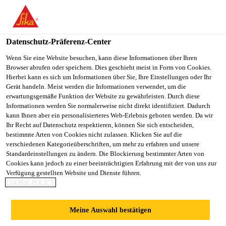
You are accessing "Sika Österreich", it seems you are accessing it
from "Vereinigte Staaten". We have a dedicated website for your
country.
Datenschutz-Präferenz-Center
TO
Wenn Sie eine Website besuchen, kann diese Informationen über Ihren
STAY ON THE SIKA
SELECT A
Browser abrufen oder speichern. Dies geschieht meist in Form von Cookies.
SIKA
ÖSTERREICH WEBSITE
COUNTRY
Hierbei kann es sich um Informationen über Sie, Ihre Einstellungen oder Ihr
USA
Gerät handeln. Meist werden die Informationen verwendet, um die
erwartungsgemäße Funktion der Website zu gewährleisten. Durch diese
Informationen werden Sie normalerweise nicht direkt identifiziert. Dadurch
Sika Österreich
kann Ihnen aber ein personalisierteres Web-Erlebnis geboten werden. Da wir
Ihr Recht auf Datenschutz respektieren, können Sie sich entscheiden,
bestimmte Arten von Cookies nicht zulassen. Klicken Sie auf die
verschiedenen Kategorieüberschriften, um mehr zu erfahren und unsere
Standardeinstellungen zu ändern. Die Blockierung bestimmter Arten von
SCHWINDKOMPEN
Cookies kann jedoch zu einer beeinträchtigten Erfahrung mit der von uns zur
Verfügung gestellten Website und Dienste führen.
COOKIE POLICY
SIERER /
Meine Auswahl bestätigen
QUELLMITTEL