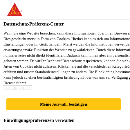
You are accessing "Sika Österreich", it seems you are accessing it f
Staaten". We have a dedicated website for your country.
Datenschutz-Präferenz-Center
TO SIKA
STAY ON THE SIKA ÖSTERREICH
Alle Anwendungsbereiche Bau
...
Sika® Sigunit® L-
USA
WEBSITE
Wenn Sie eine Website besuchen, kann diese Informationen über Ihren Browser a
Dies geschieht meist in Form von Cookies. Hierbei kann es sich um Informationen
Einstellungen oder Ihr Gerät handeln. Meist werden die Informationen verwende
erwartungsgemäße Funktion der Website zu gewährleisten. Durch diese Informat
Sika Österreich
normalerweise nicht direkt identifiziert. Dadurch kann Ihnen aber ein personalis
geboten werden. Da wir Ihr Recht auf Datenschutz respektieren, können Sie sich
Sika® Sigunit® L-
Arten von Cookies nicht zulassen. Klicken Sie auf die verschiedenen Kategorieü
erfahren und unsere Standardeinstellungen zu ändern. Die Blockierung bestimm
kann jedoch zu einer beeinträchtigten Erfahrung mit der von uns zur Verfügung 
53 AF
Dienste führen.
COOKIE POLICY
Alkalifreier Erstarrungsbeschleuniger für
Meine Auswahl bestätigen
Spritzbeton
Sika® Sigunit® L-53 AF ist ein alkalifreier
Einwilligungspräferenzen verwalten
Erstarrungsbeschleuniger in flüssiger Form für die