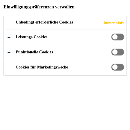
Einwilligungspräferenzen verwalten
rieselfähiges Pulver
Unbedingt erforderliche Cookies
Immer aktiv
einfache Zugabe des pulverförmigen Füllstoffes
ausschließlich für die Verwendung in
Leistungs-Cookies
Sikafloor®-3000 FX
Funktionelle Cookies
FINDEN SIE IHREN SIKA BERATER
Cookies für Marketingzwecke
KONTAKTIEREN SIE UNS JETZT