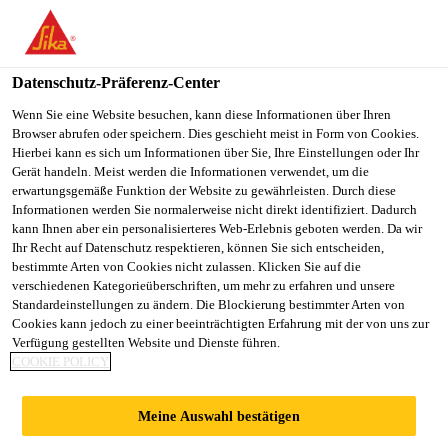
You are accessing "Sika Österreich", it seems you are accessing it
from "Vereinigte Staaten". We have a dedicated website for your
country.
Datenschutz-Präferenz-Center
Alle Anwendungsbereiche Bau
...
Sikafloor®-3000 FX
TO
Wenn Sie eine Website besuchen, kann diese Informationen über Ihren
STAY ON THE SIKA
SELECT A
Browser abrufen oder speichern. Dies geschieht meist in Form von Cookies.
SIKA
ÖSTERREICH WEBSITE
COUNTRY
Hierbei kann es sich um Informationen über Sie, Ihre Einstellungen oder Ihr
USA
Gerät handeln. Meist werden die Informationen verwendet, um die
erwartungsgemäße Funktion der Website zu gewährleisten. Durch diese
Informationen werden Sie normalerweise nicht direkt identifiziert. Dadurch
Sikafloor®-3000
Sika Österreich
kann Ihnen aber ein personalisierteres Web-Erlebnis geboten werden. Da wir
Ihr Recht auf Datenschutz respektieren, können Sie sich entscheiden,
bestimmte Arten von Cookies nicht zulassen. Klicken Sie auf die
FX Additive
verschiedenen Kategorieüberschriften, um mehr zu erfahren und unsere
Standardeinstellungen zu ändern. Die Blockierung bestimmter Arten von
Cookies kann jedoch zu einer beeinträchtigten Erfahrung mit der von uns zur
Mineralischer Leichtfüllstoff
Verfügung gestellten Website und Dienste führen.
COOKIE POLICY
Pulverförmiger Zusatzstoff auf Basis von Alumo-
Silikat zur Erzielung eines optischen Effektes im
Meine Auswahl bestätigen
System Sikafloor®-3000 Aton FX.