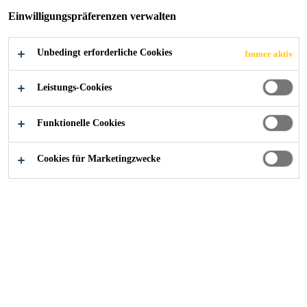
Einwilligungspräferenzen verwalten
Unbedingt erforderliche Cookies
Immer aktiv
Alle Anwendungsbereiche Bau
...
Systemaufbau HM 
Leistungs-Cookies
Funktionelle Cookies
System HM 20
Cookies für Marketingzwecke
Eigenschaften
Anforderung an die
mittel
Rutschfestigkeit
Temperaturbeständigkeit bei
-25 °C bis +80 °C
6 mm Schichtstärke
Temperaturbeständigkeit bei
-40 °C bis +120 °C