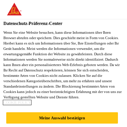
You are accessing "Sika Österreich", it seems you are accessing it
from "Vereinigte Staaten". We have a dedicated website for your
country.
Datenschutz-Präferenz-Center
TO
Wenn Sie eine Website besuchen, kann diese Informationen über Ihren
STAY ON THE SIKA
SELECT A
Browser abrufen oder speichern. Dies geschieht meist in Form von Cookies.
SIKA
ÖSTERREICH WEBSITE
COUNTRY
Hierbei kann es sich um Informationen über Sie, Ihre Einstellungen oder Ihr
USA
Gerät handeln. Meist werden die Informationen verwendet, um die
erwartungsgemäße Funktion der Website zu gewährleisten. Durch diese
Informationen werden Sie normalerweise nicht direkt identifiziert. Dadurch
Sika Österreich
kann Ihnen aber ein personalisierteres Web-Erlebnis geboten werden. Da wir
Ihr Recht auf Datenschutz respektieren, können Sie sich entscheiden,
bestimmte Arten von Cookies nicht zulassen. Klicken Sie auf die
verschiedenen Kategorieüberschriften, um mehr zu erfahren und unsere
Standardeinstellungen zu ändern. Die Blockierung bestimmter Arten von
SYSTEMAUFBAU
Cookies kann jedoch zu einer beeinträchtigten Erfahrung mit der von uns zur
Verfügung gestellten Website und Dienste führen.
COOKIE POLICY
HM 20
Meine Auswahl bestätigen