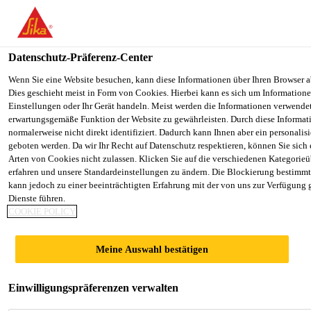
You are accessing "Sika Österreich", it seems you are accessing it f
Staaten". We have a dedicated website for your country.
Datenschutz-Präferenz-Center
TO SIKA
STAY ON THE SIKA ÖSTERREICH
Alle Anwendungsbereiche Bau
...
Sikafloor®-931 Fin
USA
WEBSITE
Wenn Sie eine Website besuchen, kann diese Informationen über Ihren Browser a
Dies geschieht meist in Form von Cookies. Hierbei kann es sich um Informationen
Einstellungen oder Ihr Gerät handeln. Meist werden die Informationen verwende
erwartungsgemäße Funktion der Website zu gewährleisten. Durch diese Informat
Sika Österreich
normalerweise nicht direkt identifiziert. Dadurch kann Ihnen aber ein personalis
geboten werden. Da wir Ihr Recht auf Datenschutz respektieren, können Sie sich
Sikafloor®-931
Arten von Cookies nicht zulassen. Klicken Sie auf die verschiedenen Kategorieü
erfahren und unsere Standardeinstellungen zu ändern. Die Blockierung bestimm
kann jedoch zu einer beeinträchtigten Erfahrung mit der von uns zur Verfügung 
Finishing Aid
Dienste führen.
COOKIE POLICY
Glätthilfe, Ersatz für
Meine Auswahl bestätigen
Zwischennachbehandlungsmittel,
Bodenhärter und Oberflächenverdichter
Einwilligungspräferenzen verwalten
Sikafloor®-931 Finishing Aid ist eine Glätthilfe