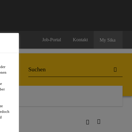
Job-Portal
Kontakt
My Sika
oder
onen
se
ber
re
jedoch
d