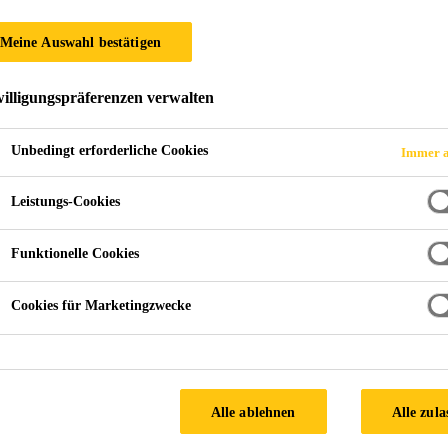
Durop
Meine Auswahl bestätigen
Hoch abriebfestes synthetisches Material.
illigungspräferenzen verwalten
Unbedingt erforderliche Cookies
Immer a
Sehr hohe Abriebfestigkeit
Leistungs-Cookies
FINDEN SIE IHREN SIKA
BERATER
Funktionelle Cookies
Cookies für Marketingzwecke
SICHERHEITSDATEN
Dokumente
Alle ablehnen
Alle zula