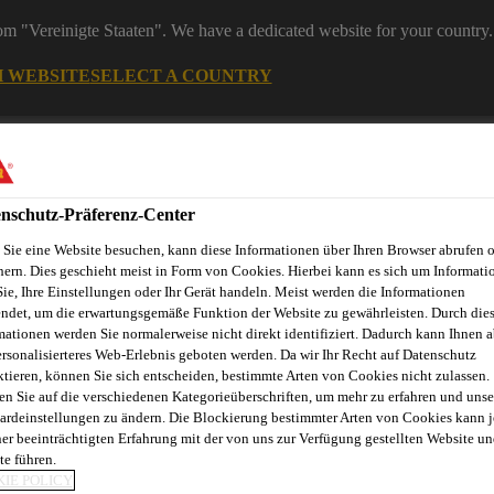
rom "Vereinigte Staaten". We have a dedicated website for your country.
H WEBSITE
SELECT A COUNTRY
Bau
nschutz-Präferenz-Center
Sie eine Website besuchen, kann diese Informationen über Ihren Browser abrufen 
hern. Dies geschieht meist in Form von Cookies. Hierbei kann es sich um Informati
Sie, Ihre Einstellungen oder Ihr Gerät handeln. Meist werden die Informationen
ndet, um die erwartungsgemäße Funktion der Website zu gewährleisten. Durch die
mationen werden Sie normalerweise nicht direkt identifiziert. Dadurch kann Ihnen a
ersonalisierteres Web-Erlebnis geboten werden. Da wir Ihr Recht auf Datenschutz
ktieren, können Sie sich entscheiden, bestimmte Arten von Cookies nicht zulassen.
en Sie auf die verschiedenen Kategorieüberschriften, um mehr zu erfahren und unse
ardeinstellungen zu ändern. Die Blockierung bestimmter Arten von Cookies kann 
ner beeinträchtigten Erfahrung mit der von uns zur Verfügung gestellten Website un
ngen auf Beton
Zuschlagstoffe
Durop
te führen.
IE POLICY