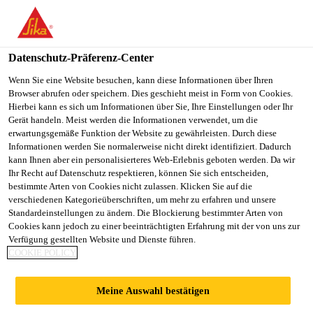
You are accessing "Sika Österreich", it seems you are accessing it
from "Vereinigte Staaten". We have a dedicated website for your
country.
Datenschutz-Präferenz-Center
Alle Anwendungsbereiche Bau
...
Therma® TT47 Gef
TO
Wenn Sie eine Website besuchen, kann diese Informationen über Ihren
STAY ON THE SIKA
SELECT A
Browser abrufen oder speichern. Dies geschieht meist in Form von Cookies.
SIKA
ÖSTERREICH WEBSITE
COUNTRY
Hierbei kann es sich um Informationen über Sie, Ihre Einstellungen oder Ihr
USA
Gerät handeln. Meist werden die Informationen verwendet, um die
erwartungsgemäße Funktion der Website zu gewährleisten. Durch diese
Informationen werden Sie normalerweise nicht direkt identifiziert. Dadurch
Therma® TT47
Sika Österreich
kann Ihnen aber ein personalisierteres Web-Erlebnis geboten werden. Da wir
Ihr Recht auf Datenschutz respektieren, können Sie sich entscheiden,
bestimmte Arten von Cookies nicht zulassen. Klicken Sie auf die
Gefälledämmplatten
verschiedenen Kategorieüberschriften, um mehr zu erfahren und unsere
Standardeinstellungen zu ändern. Die Blockierung bestimmter Arten von
Cookies kann jedoch zu einer beeinträchtigten Erfahrung mit der von uns zur
Besonders leistungsfähige Gefälle-
Verfügung gestellten Website und Dienste führen.
COOKIE POLICY
Wärmedämmung aus Polyurethan-
Hartschaumstoff (PUR/PIR) beidseitig mit
Meine Auswahl bestätigen
einer Mineralvlieskaschierung