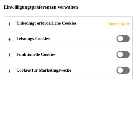
Einwilligungspräferenzen verwalten
Unbedingt erforderliche Cookies
Immer aktiv
Alle Anwendungsbereiche Bau
...
Oberlagsbahnen mit
Leistungs-Cookies
Funktionelle Cookies
Bitumenbahnen als Oberlage von
Kiesschüttdächern, Terrassen, intensive und
Cookies für Marketingzwecke
extensive Dachbegrünungen sowie
befahrbare Flächen (Parkdeck).
Produkte Oberlagsbahnen
mit Auflast