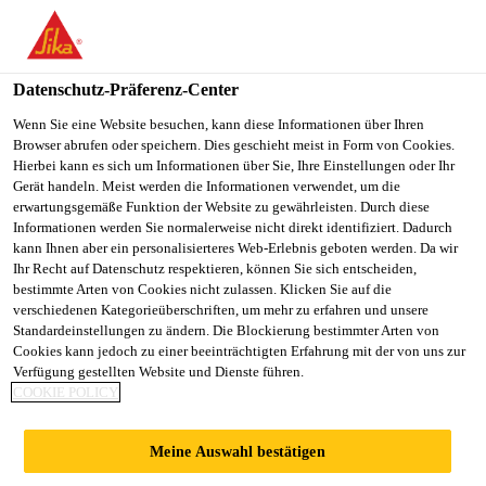
You are accessing "Sika Österreich", it seems you are accessing it
from "Vereinigte Staaten". We have a dedicated website for your
country.
Datenschutz-Präferenz-Center
TO
Wenn Sie eine Website besuchen, kann diese Informationen über Ihren
STAY ON THE SIKA
SELECT A
Browser abrufen oder speichern. Dies geschieht meist in Form von Cookies.
SIKA
ÖSTERREICH WEBSITE
COUNTRY
Hierbei kann es sich um Informationen über Sie, Ihre Einstellungen oder Ihr
USA
Gerät handeln. Meist werden die Informationen verwendet, um die
erwartungsgemäße Funktion der Website zu gewährleisten. Durch diese
Informationen werden Sie normalerweise nicht direkt identifiziert. Dadurch
Sika Österreich
kann Ihnen aber ein personalisierteres Web-Erlebnis geboten werden. Da wir
Ihr Recht auf Datenschutz respektieren, können Sie sich entscheiden,
bestimmte Arten von Cookies nicht zulassen. Klicken Sie auf die
verschiedenen Kategorieüberschriften, um mehr zu erfahren und unsere
Standardeinstellungen zu ändern. Die Blockierung bestimmter Arten von
OBERLAGSBAHNE
Cookies kann jedoch zu einer beeinträchtigten Erfahrung mit der von uns zur
Verfügung gestellten Website und Dienste führen.
COOKIE POLICY
N MIT AUFLAST
Meine Auswahl bestätigen