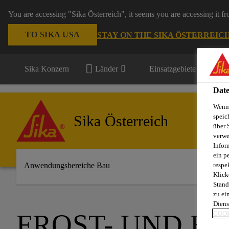
You are accessing "Sika Österreich", it seems you are accessing it f
TO SIKA USA
STAY ON THE SIKA ÖSTERREIC
Sika Konzern
Länder
Einsatzgebiete
Date
Wenn 
Sika Österreich
speic
über 
verwe
Infor
ein p
respe
Anwendungsbereiche Bau
Klick
Stand
zu ei
Diens
FROST- UND H
COOK