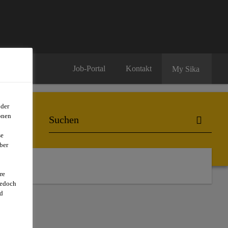
Job-Portal
Kontakt
My Sika
oder
onen
se
ber
re
jedoch
d
TE