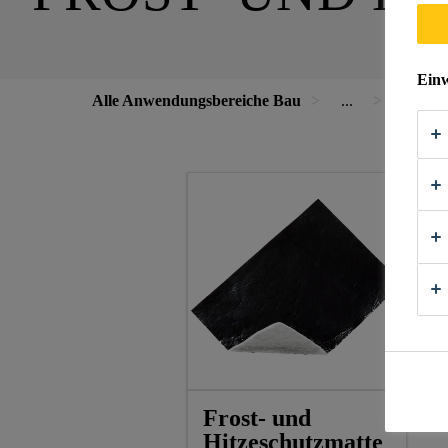
Einw
Alle Anwendungsbereiche Bau
...
Frost- u
Frost- und
Hitzeschutzmatte