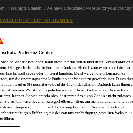
rom "Vereinigte Staaten". We have a dedicated website for your country.
H WEBSITE
SELECT A COUNTRY
Bau
nschutz-Präferenz-Center
Sie eine Website besuchen, kann diese Informationen über Ihren Browser abrufen 
hern. Dies geschieht meist in Form von Cookies. Hierbei kann es sich um Informati
Sie, Ihre Einstellungen oder Ihr Gerät handeln. Meist werden die Informationen
ndet, um die erwartungsgemäße Funktion der Website zu gewährleisten. Durch die
mationen werden Sie normalerweise nicht direkt identifiziert. Dadurch kann Ihnen a
ersonalisierteres Web-Erlebnis geboten werden. Da wir Ihr Recht auf Datenschutz
ktieren, können Sie sich entscheiden, bestimmte Arten von Cookies nicht zulassen.
en Sie auf die verschiedenen Kategorieüberschriften, um mehr zu erfahren und unse
ardeinstellungen zu ändern. Die Blockierung bestimmter Arten von Cookies kann 
ner beeinträchtigten Erfahrung mit der von uns zur Verfügung gestellten Website un
te führen.
ITZESCHUTZMAT
IE POLICY