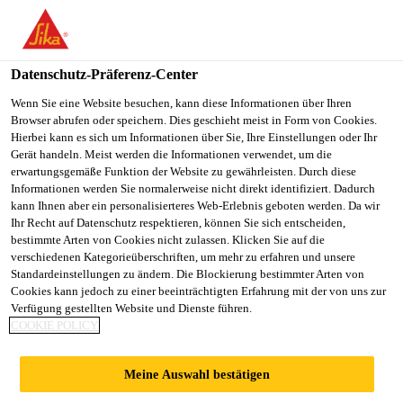
You are accessing "Sika Österreich", it seems you are accessing it
from "Vereinigte Staaten". We have a dedicated website for your
country.
Datenschutz-Präferenz-Center
TO
Wenn Sie eine Website besuchen, kann diese Informationen über Ihren
STAY ON THE SIKA
SELECT A
Browser abrufen oder speichern. Dies geschieht meist in Form von Cookies.
SIKA
ÖSTERREICH WEBSITE
COUNTRY
Hierbei kann es sich um Informationen über Sie, Ihre Einstellungen oder Ihr
USA
Gerät handeln. Meist werden die Informationen verwendet, um die
erwartungsgemäße Funktion der Website zu gewährleisten. Durch diese
Informationen werden Sie normalerweise nicht direkt identifiziert. Dadurch
Sika Österreich
kann Ihnen aber ein personalisierteres Web-Erlebnis geboten werden. Da wir
Ihr Recht auf Datenschutz respektieren, können Sie sich entscheiden,
bestimmte Arten von Cookies nicht zulassen. Klicken Sie auf die
verschiedenen Kategorieüberschriften, um mehr zu erfahren und unsere
Standardeinstellungen zu ändern. Die Blockierung bestimmter Arten von
SYSTEMAUFBAU
Cookies kann jedoch zu einer beeinträchtigten Erfahrung mit der von uns zur
Verfügung gestellten Website und Dienste führen.
COOKIE POLICY
BAUWERKSABDIC
Meine Auswahl bestätigen
HTUNG LASTFALL