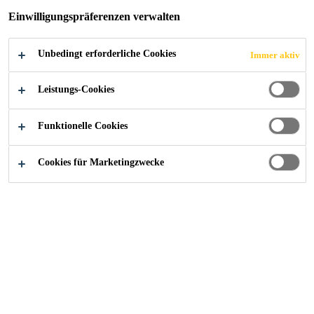
Einwilligungspräferenzen verwalten
BODENFEUCHTE
Unbedingt erforderliche Cookies
Immer aktiv
Leistungs-Cookies
Alle Anwendungsbereiche Bau
...
Systemaufbau Bauwe
Funktionelle Cookies
Cookies für Marketingzwecke
Schutz vor eindringende
Feuchtigkeit bei erdberührte
Gebäudeteile ist für die gesamte
Bausubstanz von Bedeutung.
Beim Lastfall Bodenfeuchte