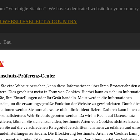
rom "Vereinigte Staaten". We have a dedicated website for your country.
H WEBSITE
SELECT A COUNTRY
Bau
nschutz-Präferenz-Center
Sie eine Website besuchen, kann diese Informationen über Ihren Browser abrufen 
hern. Dies geschieht meist in Form von Cookies. Hierbei kann es sich um Informati
Sie, Ihre Einstellungen oder Ihr Gerät handeln. Meist werden die Informationen
ndet, um die erwartungsgemäße Funktion der Website zu gewährleisten. Durch die
mationen werden Sie normalerweise nicht direkt identifiziert. Dadurch kann Ihnen a
ersonalisierteres Web-Erlebnis geboten werden. Da wir Ihr Recht auf Datenschutz
ktieren, können Sie sich entscheiden, bestimmte Arten von Cookies nicht zulassen.
en Sie auf die verschiedenen Kategorieüberschriften, um mehr zu erfahren und unse
U STEILDACH E
ardeinstellungen zu ändern. Die Blockierung bestimmter Arten von Cookies kann 
ner beeinträchtigten Erfahrung mit der von uns zur Verfügung gestellten Website un