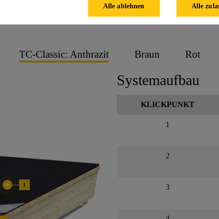
dach Eindeckung, Dachhau
Alle ablehnen
Alle zula
TC-Classic: Anthrazit
Braun
Rot
Systemaufbau
KLICKPUNKT
1
2
1
3
4