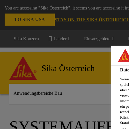
You are accessing "Sika Österreich", it seems you are accessing it f
TO SIKA USA
STAY ON THE SIKA ÖSTERREIC
Sika Konzern
Länder
Einsatzgebiete
Sika Österreich
Date
Wenn 
speic
über 
Anwendungsbereiche Bau
verwe
Infor
ein p
respe
Klick
SYSTEMAUFBA
Stand
zu ei