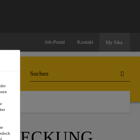
Job-Portal
Kontakt
My Sika
oder
onen
se
ber
re
INDECKUNG
jedoch
d