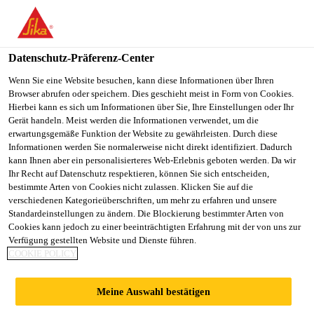
You are accessing "Sika Österreich", it seems you are accessing it
from "Vereinigte Staaten". We have a dedicated website for your
country.
Datenschutz-Präferenz-Center
TO
Wenn Sie eine Website besuchen, kann diese Informationen über Ihren
STAY ON THE SIKA
SELECT A
Browser abrufen oder speichern. Dies geschieht meist in Form von Cookies.
SIKA
ÖSTERREICH WEBSITE
COUNTRY
Hierbei kann es sich um Informationen über Sie, Ihre Einstellungen oder Ihr
USA
Gerät handeln. Meist werden die Informationen verwendet, um die
erwartungsgemäße Funktion der Website zu gewährleisten. Durch diese
Informationen werden Sie normalerweise nicht direkt identifiziert. Dadurch
Sika Österreich
kann Ihnen aber ein personalisierteres Web-Erlebnis geboten werden. Da wir
Ihr Recht auf Datenschutz respektieren, können Sie sich entscheiden,
bestimmte Arten von Cookies nicht zulassen. Klicken Sie auf die
verschiedenen Kategorieüberschriften, um mehr zu erfahren und unsere
Standardeinstellungen zu ändern. Die Blockierung bestimmter Arten von
ABSTURZSICHERU
Cookies kann jedoch zu einer beeinträchtigten Erfahrung mit der von uns zur
Verfügung gestellten Website und Dienste führen.
COOKIE POLICY
NG
Meine Auswahl bestätigen