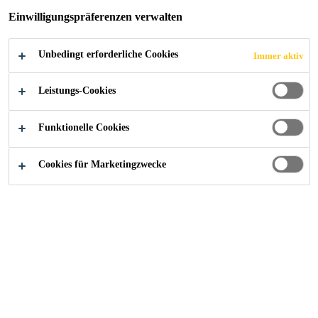
Einwilligungspräferenzen verwalten
Unbedingt erforderliche Cookies
Immer aktiv
Alle Anwendungsbereiche Bau
...
Absturzsicherung
Leistungs-Cookies
Funktionelle Cookies
Absturzsicherung für Flach- und Steildach
mit Einzelanschlagpunkte für temporäre
Cookies für Marketingzwecke
(JOBAPOINT®) und permanente
Seilsicherungen (PSS-Vario).
Absturzsicherung für Flach- und
Steildach mit