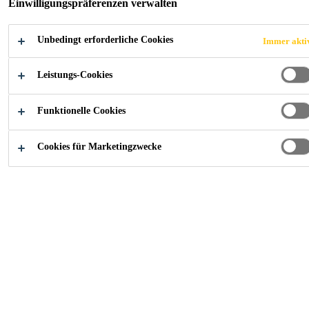
Einwilligungspräferenzen verwalten
Dachbahnenanschluss mit 5° geneigtem Rohr. Es
stehen unterschiedliche Rohrlängen zur Verfügung.
Mehr anzeigen +
Unbedingt erforderliche Cookies
Immer akti
Leistungs-Cookies
homogener Anschluss an Bitumenbahnen
statische Sicherheit
Funktionelle Cookies
Wasserdichtheit der Anschlüsse auch bei
Cookies für Marketingzwecke
Starkregenereignissen
FINDEN SIE IHREN SIKA BERATER
KONTAKTIEREN SIE UNS JETZT