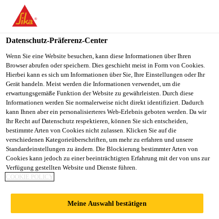
You are accessing "Sika Österreich", it seems you are accessing it
from "Vereinigte Staaten". We have a dedicated website for your
country.
Datenschutz-Präferenz-Center
Alle Anwendungsbereiche Bau
...
Essmann® Gründac
TO
Wenn Sie eine Website besuchen, kann diese Informationen über Ihren
STAY ON THE SIKA
SELECT A
Browser abrufen oder speichern. Dies geschieht meist in Form von Cookies.
SIKA
ÖSTERREICH WEBSITE
COUNTRY
Hierbei kann es sich um Informationen über Sie, Ihre Einstellungen oder Ihr
USA
Gerät handeln. Meist werden die Informationen verwendet, um die
erwartungsgemäße Funktion der Website zu gewährleisten. Durch diese
Informationen werden Sie normalerweise nicht direkt identifiziert. Dadurch
Essmann®
Sika Österreich
kann Ihnen aber ein personalisierteres Web-Erlebnis geboten werden. Da wir
Ihr Recht auf Datenschutz respektieren, können Sie sich entscheiden,
bestimmte Arten von Cookies nicht zulassen. Klicken Sie auf die
Gründachschacht
verschiedenen Kategorieüberschriften, um mehr zu erfahren und unsere
Standardeinstellungen zu ändern. Die Blockierung bestimmter Arten von
Cookies kann jedoch zu einer beeinträchtigten Erfahrung mit der von uns zur
Essmann Gründachschächte aus Polyurethan (PUR)
Verfügung gestellten Website und Dienste führen.
in den Abmessungen 365 x 365 mm (einschließlich
COOKIE POLICY
Siebplatte) und 500 x 500 mm (Oberteil und Deckel
aus Guss). Zu den Schächten werden die passenden
Meine Auswahl bestätigen
Mehr anzeigen +
Aufstockeinheiten angeboten.