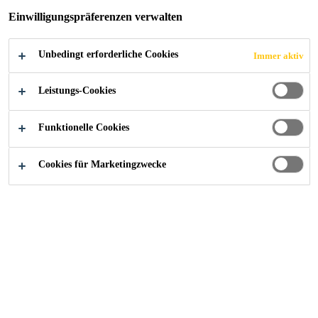
Einwilligungspräferenzen verwalten
DACHKONTROLLS
TUTZEN
Unbedingt erforderliche Cookies
Immer aktiv
Leistungs-Cookies
Funktionelle Cookies
Alle Anwendungsbereiche Bau
...
Manschetten für Ein
Cookies für Marketingzwecke
Bitumenflansch-Manschetten und
Dunstrohrmanschetten zum sicheren
Einbinden von Durchdringungen