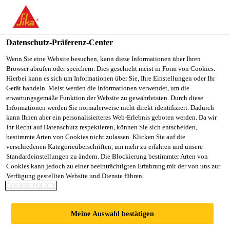
You are accessing "Sika Österreich", it seems you are accessing it
from "Vereinigte Staaten". We have a dedicated website for your
country.
Datenschutz-Präferenz-Center
TO
Wenn Sie eine Website besuchen, kann diese Informationen über Ihren
STAY ON THE SIKA
SELECT A
Browser abrufen oder speichern. Dies geschieht meist in Form von Cookies.
SIKA
ÖSTERREICH WEBSITE
COUNTRY
Hierbei kann es sich um Informationen über Sie, Ihre Einstellungen oder Ihr
USA
Gerät handeln. Meist werden die Informationen verwendet, um die
erwartungsgemäße Funktion der Website zu gewährleisten. Durch diese
Informationen werden Sie normalerweise nicht direkt identifiziert. Dadurch
Sika Österreich
kann Ihnen aber ein personalisierteres Web-Erlebnis geboten werden. Da wir
Ihr Recht auf Datenschutz respektieren, können Sie sich entscheiden,
bestimmte Arten von Cookies nicht zulassen. Klicken Sie auf die
verschiedenen Kategorieüberschriften, um mehr zu erfahren und unsere
Standardeinstellungen zu ändern. Die Blockierung bestimmter Arten von
MANSCHETTEN
Cookies kann jedoch zu einer beeinträchtigten Erfahrung mit der von uns zur
Verfügung gestellten Website und Dienste führen.
COOKIE POLICY
FÜR EINBAUTEILE
Meine Auswahl bestätigen
/