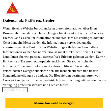
You are accessing "Sika Österreich", it seems you are accessing it
from "Vereinigte Staaten". We have a dedicated website for your
country.
Datenschutz-Präferenz-Center
TO
Wenn Sie eine Website besuchen, kann diese Informationen über Ihren
STAY ON THE SIKA
SELECT A
Browser abrufen oder speichern. Dies geschieht meist in Form von Cookies.
SIKA
ÖSTERREICH WEBSITE
COUNTRY
Hierbei kann es sich um Informationen über Sie, Ihre Einstellungen oder Ihr
USA
Gerät handeln. Meist werden die Informationen verwendet, um die
erwartungsgemäße Funktion der Website zu gewährleisten. Durch diese
Informationen werden Sie normalerweise nicht direkt identifiziert. Dadurch
Sika Österreich
kann Ihnen aber ein personalisierteres Web-Erlebnis geboten werden. Da wir
Ihr Recht auf Datenschutz respektieren, können Sie sich entscheiden,
bestimmte Arten von Cookies nicht zulassen. Klicken Sie auf die
verschiedenen Kategorieüberschriften, um mehr zu erfahren und unsere
Standardeinstellungen zu ändern. Die Blockierung bestimmter Arten von
DOKUMENTE
Cookies kann jedoch zu einer beeinträchtigten Erfahrung mit der von uns zur
Verfügung gestellten Website und Dienste führen.
COOKIE POLICY
DACHABDICHTUN
Meine Auswahl bestätigen
GSYSTEME