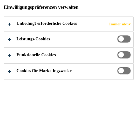
Einwilligungspräferenzen verwalten
Unbedingt erforderliche Cookies
Immer aktiv
Alle Anwendungsbereiche Bau
...
Dokumente Dachab
Leistungs-Cookies
Funktionelle Cookies
Produktdatenblätter
Cookies für Marketingzwecke
Sicherheitsdatenblätter
Leistungserklärungen / DOP
Broschüren / Flyer