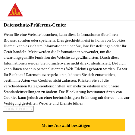
You are accessing "Sika Österreich", it seems you are accessing it
from "Vereinigte Staaten". We have a dedicated website for your
country.
Datenschutz-Präferenz-Center
TO
Wenn Sie eine Website besuchen, kann diese Informationen über Ihren
STAY ON THE SIKA
SELECT A
Browser abrufen oder speichern. Dies geschieht meist in Form von Cookies.
SIKA
ÖSTERREICH WEBSITE
COUNTRY
Hierbei kann es sich um Informationen über Sie, Ihre Einstellungen oder Ihr
USA
Gerät handeln. Meist werden die Informationen verwendet, um die
erwartungsgemäße Funktion der Website zu gewährleisten. Durch diese
Informationen werden Sie normalerweise nicht direkt identifiziert. Dadurch
Sika Österreich
kann Ihnen aber ein personalisierteres Web-Erlebnis geboten werden. Da wir
Ihr Recht auf Datenschutz respektieren, können Sie sich entscheiden,
bestimmte Arten von Cookies nicht zulassen. Klicken Sie auf die
verschiedenen Kategorieüberschriften, um mehr zu erfahren und unsere
Standardeinstellungen zu ändern. Die Blockierung bestimmter Arten von
Cookies kann jedoch zu einer beeinträchtigten Erfahrung mit der von uns zur
Verfügung gestellten Website und Dienste führen.
STRASSENBAHN
COOKIE POLICY
REMISE IN G
Meine Auswahl bestätigen