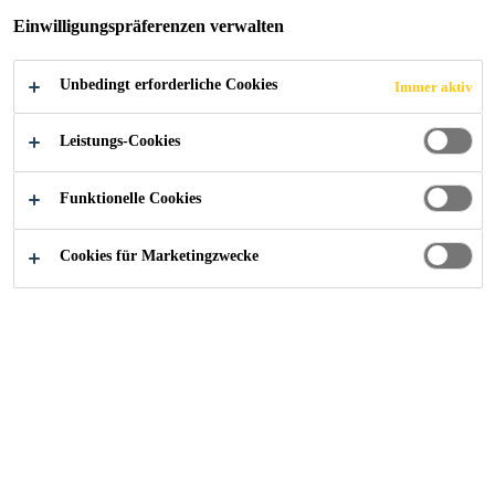
RAZ
Einwilligungspräferenzen verwalten
Unbedingt erforderliche Cookies
Immer aktiv
Leistungs-Cookies
Alle Anwendungsbereiche Bau
...
Straßenbahn Remise
Funktionelle Cookies
Cookies für Marketingzwecke
2021
GRAZ
Dachsanierung mit der
neuen Generation von
Dachbahnen: Sarnafil® AT